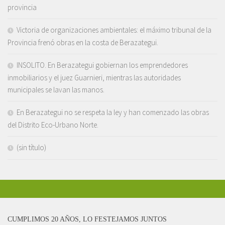
provincia
Victoria de organizaciones ambientales: el máximo tribunal de la
Provincia frenó obras en la costa de Berazategui.
INSOLITO. En Berazategui gobiernan los emprendedores
inmobiliarios y el juez Guarnieri, mientras las autoridades
municipales se lavan las manos.
En Berazategui no se respeta la ley y han comenzado las obras
del Distrito Eco-Urbano Norte.
(sin título)
CUMPLIMOS 20 AÑOS, LO FESTEJAMOS JUNTOS