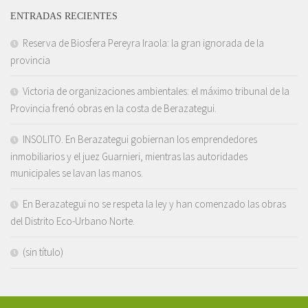
ENTRADAS RECIENTES
Reserva de Biosfera Pereyra Iraola: la gran ignorada de la
provincia
Victoria de organizaciones ambientales: el máximo tribunal de la
Provincia frenó obras en la costa de Berazategui.
INSOLITO. En Berazategui gobiernan los emprendedores
inmobiliarios y el juez Guarnieri, mientras las autoridades
municipales se lavan las manos.
En Berazategui no se respeta la ley y han comenzado las obras
del Distrito Eco-Urbano Norte.
(sin título)