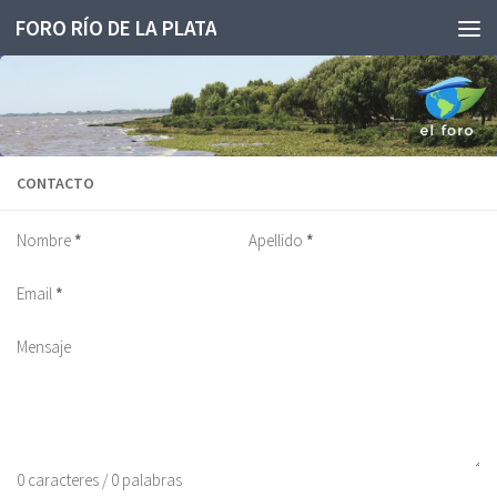
FORO RÍO DE LA PLATA
Saltar al contenido
CONTACTO
Nombre
*
Apellido
*
Email
*
Mensaje
0 caracteres / 0 palabras