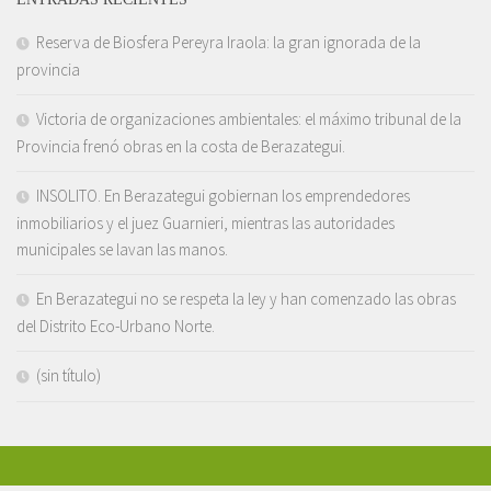
Reserva de Biosfera Pereyra Iraola: la gran ignorada de la
provincia
Victoria de organizaciones ambientales: el máximo tribunal de la
Provincia frenó obras en la costa de Berazategui.
INSOLITO. En Berazategui gobiernan los emprendedores
inmobiliarios y el juez Guarnieri, mientras las autoridades
municipales se lavan las manos.
En Berazategui no se respeta la ley y han comenzado las obras
del Distrito Eco-Urbano Norte.
(sin título)