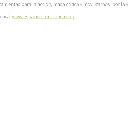
ramientas para la acción, masa crítica y movilizarnos por la v
o acá:
www.espaciointercuencas.org