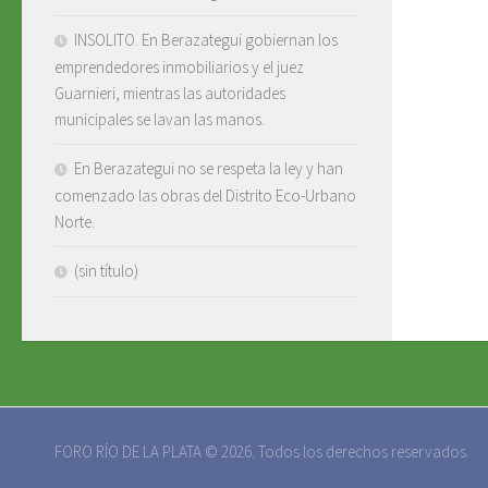
INSOLITO. En Berazategui gobiernan los
emprendedores inmobiliarios y el juez
Guarnieri, mientras las autoridades
municipales se lavan las manos.
En Berazategui no se respeta la ley y han
comenzado las obras del Distrito Eco-Urbano
Norte.
(sin título)
FORO RÍO DE LA PLATA © 2026. Todos los derechos reservados.