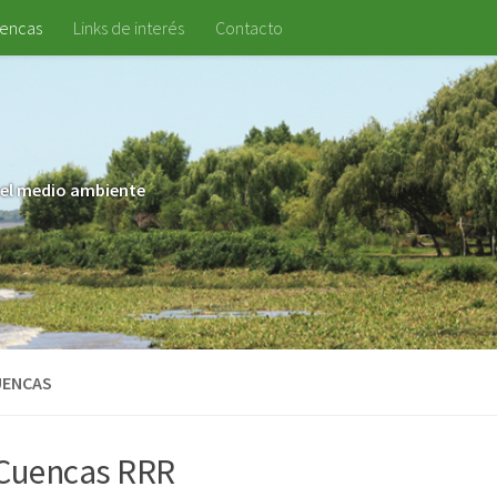
uencas
Links de interés
Contacto
 y el medio ambiente
UENCAS
Cuencas RRR