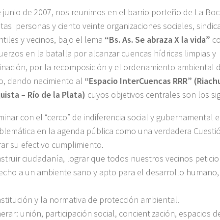
e junio de 2007, nos reunimos en el barrio porteño de La Bo
ntas personas y ciento veinte organizaciones sociales, sindic
ntiles y vecinos, bajo el lema
“Bs. As. Se abraza X la vida”
co
fuerzos en la batalla por alcanzar cuencas hídricas limpias y 
nación, por la recomposición y el ordenamiento ambiental 
rio, dando nacimiento al
“Espacio InterCuencas RRR” (Riach
ista – Río de la Plata)
cuyos objetivos centrales son los si
minar con el “cerco” de indiferencia social y gubernamental e 
blemática en la agenda pública como una verdadera Cuesti
rar su efectivo cumplimiento.
struir ciudadanía, lograr que todos nuestros vecinos peticio
echo a un ambiente sano y apto para el desarrollo humano,
stitución y la normativa de protección ambiental.
erar: unión, participación social, concientización, espacios de