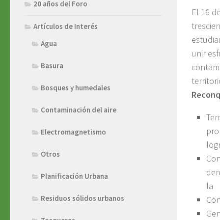
20 años del Foro
El 16 d
trescie
Artículos de Interés
estudia
Agua
unir es
Basura
contami
territo
Bosques y humedales
Reconqu
Contaminación del aire
Ter
pro
Electromagnetismo
log
Otros
Con
der
Planificación Urbana
la
Residuos sólidos urbanos
Con
Gen