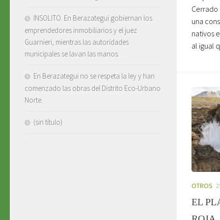
Cerrado 
INSOLITO. En Berazategui gobiernan los
una cons
emprendedores inmobiliarios y el juez
nativos 
Guarnieri, mientras las autoridades
al igual q
municipales se lavan las manos.
En Berazategui no se respeta la ley y han
comenzado las obras del Distrito Eco-Urbano
Norte.
(sin título)
OTROS
2
EL PL
ROJA