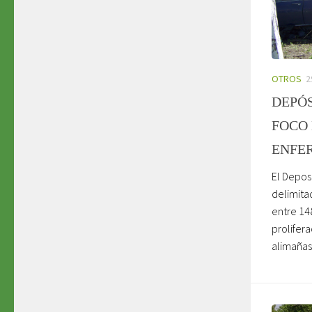
OTROS
2
DEPÓS
FOCO
ENFE
El Depos
delimitad
entre 14
prolifer
alimañas