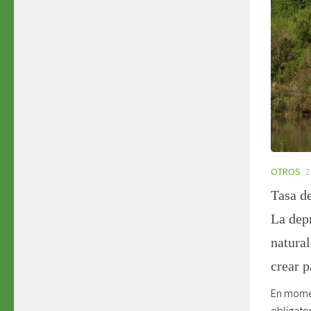
OTROS
2
Tasa d
La depr
natural
crear 
En momen
obligator