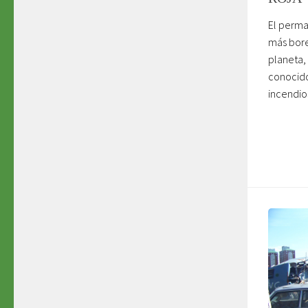
El perma
más bore
planeta,
conocido
incendios