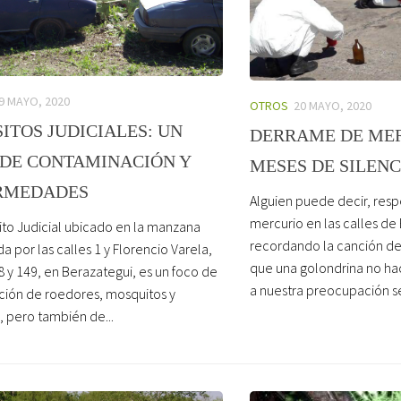
9 MAYO, 2020
OTROS
20 MAYO, 2020
ITOS JUDICIALES: UN
DERRAME DE MER
 DE CONTAMINACIÓN Y
MESES DE SILENC
RMEDADES
Alguien puede decir, res
mercurio en las calles de
ito Judicial ubicado en la manzana
recordando la canción de
a por las calles 1 y Florencio Varela,
que una golondrina no ha
8 y 149, en Berazategui, es un foco de
a nuestra preocupación se 
ación de roedores, mosquitos y
, pero también de...