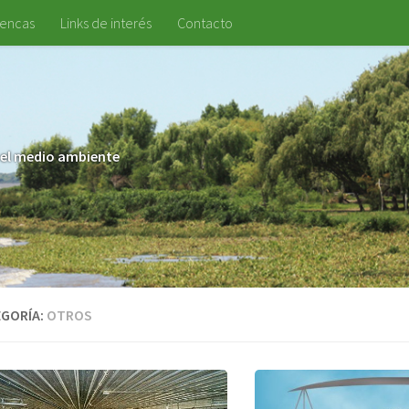
uencas
Links de interés
Contacto
 y el medio ambiente
GORÍA:
OTROS