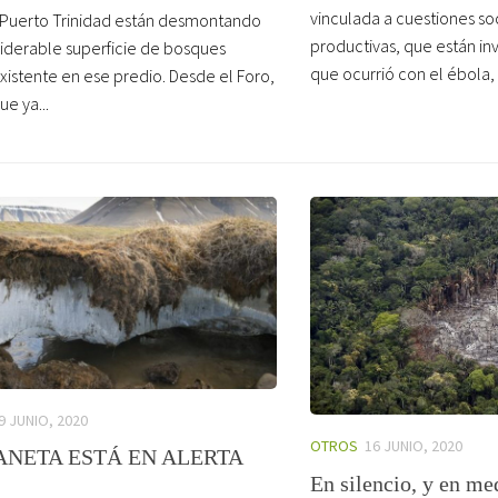
vinculada a cuestiones s
Puerto Trinidad están desmontando
productivas, que están invi
iderable superficie de bosques
que ocurrió con el ébola, l
existente en ese predio. Desde el Foro,
ue ya...
9 JUNIO, 2020
OTROS
16 JUNIO, 2020
ANETA ESTÁ EN ALERTA
En silencio, y en me