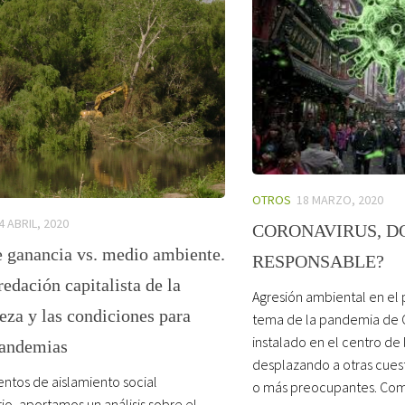
OTROS
18 MARZO, 2020
4 ABRIL, 2020
CORONAVIRUS, D
e ganancia vs. medio ambiente.
RESPONSABLE?
edación capitalista de la
Agresión ambiental en el 
eza y las condiciones para
tema de la pandemia de C
instalado en el centro de
pandemias
desplazando a otras cuest
tos de aislamiento social
o más preocupantes. Como
io, aportamos un análisis sobre el