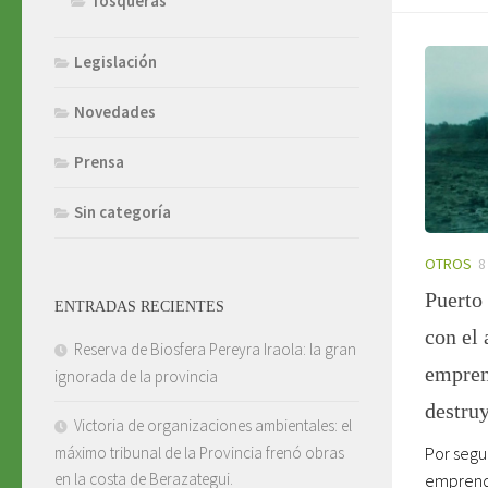
Tosqueras
Legislación
Novedades
Prensa
Sin categoría
OTROS
8
Puerto
ENTRADAS RECIENTES
con el 
Reserva de Biosfera Pereyra Iraola: la gran
empren
ignorada de la provincia
destru
Victoria de organizaciones ambientales: el
máximo tribunal de la Provincia frenó obras
Por segu
en la costa de Berazategui.
emprende