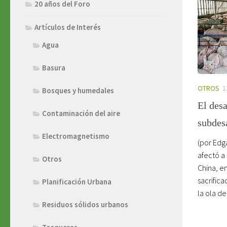
20 años del Foro
Artículos de Interés
Agua
Basura
OTROS
1
Bosques y humedales
El desa
Contaminación del aire
subdes
Electromagnetismo
(por Edg
afectó a
Otros
China, e
sacrific
Planificación Urbana
la ola de
Residuos sólidos urbanos