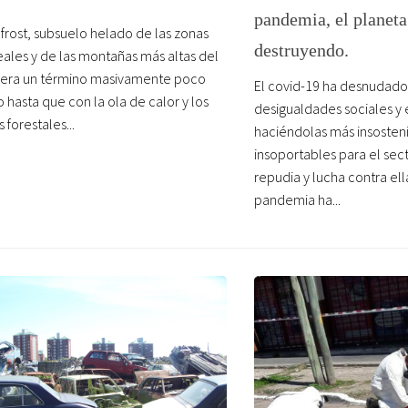
pandemia, el planeta
frost, subsuelo helado de las zonas
destruyendo.
ales y de las montañas más altas del
 era un término masivamente poco
El covid-19 ha desnudado
 hasta que con la ola de calor y los
desigualdades sociales y
 forestales...
haciéndolas más insosteni
insoportables para el sect
repudia y lucha contra ella
pandemia ha...