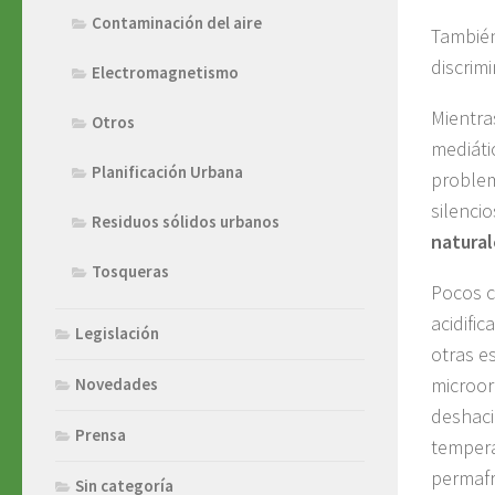
Contaminación del aire
También
discrimi
Electromagnetismo
Mientra
Otros
mediáti
Planificación Urbana
problem
silenci
Residuos sólidos urbanos
natura
Tosqueras
Pocos c
acidifi
Legislación
otras e
microor
Novedades
deshaci
Prensa
tempera
permafr
Sin categoría