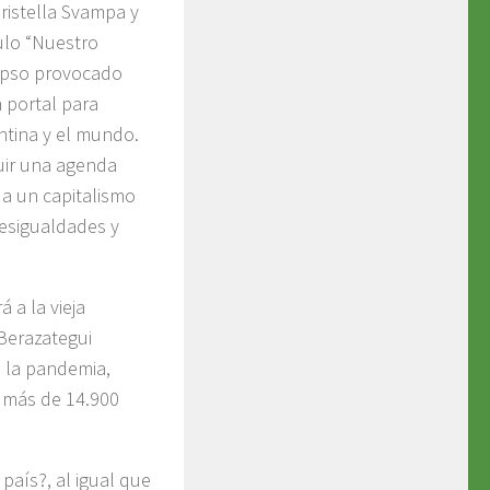
istella Svampa y
culo “Nuestro
apso provocado
 portal para
entina y el mundo.
uir una agenda
a un capitalismo
esigualdades y
 a la vieja
Berazategui
e la pandemia,
n más de 14.900
país?, al igual que