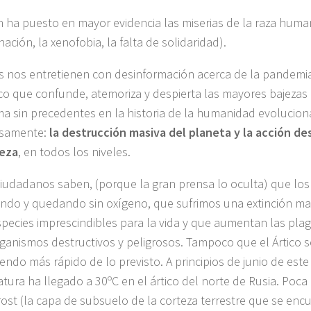
 ha puesto en mayor evidencia las miserias de la raza huma
nación, la xenofobia, la falta de solidaridad).
s nos entretienen con desinformación acerca de la pandemia 
co que confunde, atemoriza y despierta las mayores bajeza
a sin precedentes en la historia de la humanidad evoluciona
osamente:
la destrucción masiva del planeta y la acción des
leza
, en todos los niveles.
iudadanos saben, (porque la gran prensa lo oculta) que lo
cando y quedando sin oxígeno, que sufrimos una extinción ma
species imprescindibles para la vida y que aumentan las plag
ganismos destructivos y peligrosos. Tampoco que el Ártico s
endo más rápido de lo previsto. A principios de junio de este
tura ha llegado a 30ºC en el ártico del norte de Rusia. Poca
ost (la capa de subsuelo de la corteza terrestre que se en