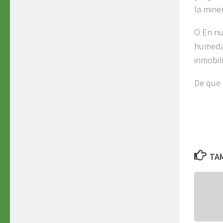
la miner
O En nu
humedal
inmobili
De que 
TAM