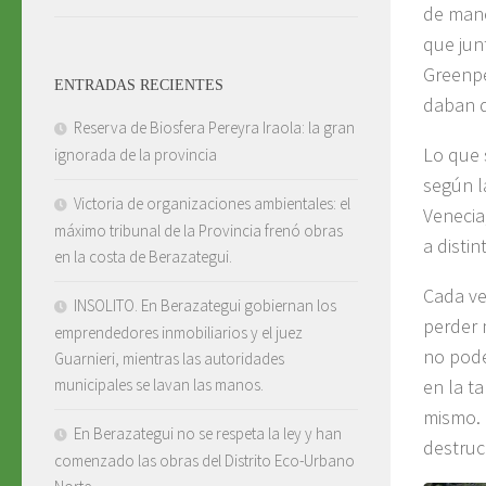
de mane
que jun
Greenpe
ENTRADAS RECIENTES
daban d
Reserva de Biosfera Pereyra Iraola: la gran
Lo que 
ignorada de la provincia
según l
Victoria de organizaciones ambientales: el
Venecia
máximo tribunal de la Provincia frenó obras
a disti
en la costa de Berazategui.
Cada v
INSOLITO. En Berazategui gobiernan los
perder 
emprendedores inmobiliarios y el juez
no pode
Guarnieri, mientras las autoridades
en la ta
municipales se lavan las manos.
mismo.
En Berazategui no se respeta la ley y han
destruc
comenzado las obras del Distrito Eco-Urbano