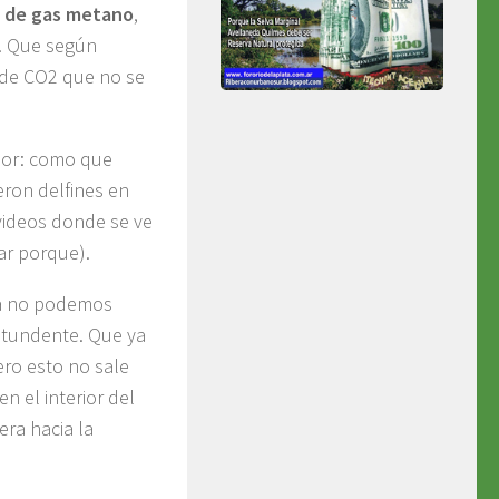
 de gas metano
,
s. Que según
de CO2 que no se
lor: como que
eron delfines en
 videos donde se ve
car porque).
a no podemos
ntundente. Que ya
ro esto no sale
n el interior del
era hacia la