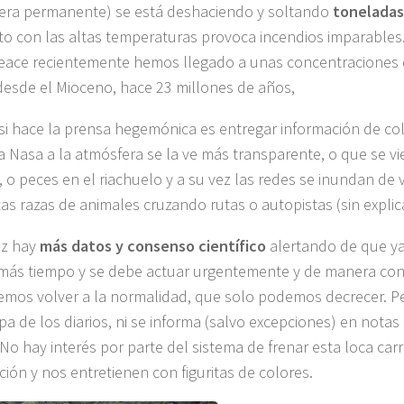
ra permanente) se está deshaciendo y soltando
toneladas
to con las altas temperaturas provoca incendios imparable
ace recientemente hemos llegado a unas concentraciones 
esde el Mioceno, hace 23 millones de años,
si hace la prensa hegemónica es entregar información de co
a Nasa a la atmósfera se la ve más transparente, o que se vi
, o peces en el riachuelo y a su vez las redes se inundan de
ntas razas de animales cruzando rutas o autopistas (sin expli
ez hay
más datos y consenso científico
alertando de que y
más tiempo y se debe actuar urgentemente y de manera co
mos volver a la normalidad, que solo podemos decrecer. Pe
pa de los diarios, ni se informa (salvo excepciones) en notas e
No hay interés por parte del sistema de frenar esta loca carr
ción y nos entretienen con figuritas de colores.