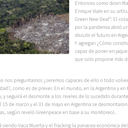
Entonces como dicen Mar
Enrique Viale en su artí
Green New Deal”: El col
por la pandemia abrió un
discutir el futuro en Arg
Y agregan ¿Cómo constr
capaz de poner en jaque 
que solo propone más d
s nos preguntamos ¿seremos capaces de ello o todo volverá
dad?, como es de prever. En el mundo, en la Argentina y en 
, y seguirá el desmonte a los niveles de lo sucedido durant
el 15 de marzo y el 31 de mayo en Argentina se desmontaro
as, según reveló Greenpeace en base a su monitoreo).
á siendo Vaca Muerta y el fracking la panacea económica del 