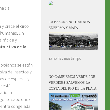
na (la
LA BASURA NO TRATADA
y crece el circo
ENFERMA Y MATA
s humanas, un
 rápida y
tructiva de la
Ya no hay más tiempo
s océanos se están
siva de insectos y
NO CAMBIEMOS VERDE POR
as de especies y
VERDE$$$ SALVEMOS LA
e está
COSTA DEL RÍO DE LA PLATA
 año la
 gente sabe que el
cuentra congelada