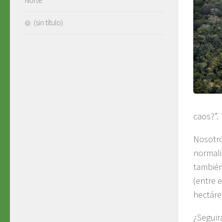
Norte.
(sin título)
caos?”.
Nosotro
normali
también
(entre 
hectáre
¿Seguir