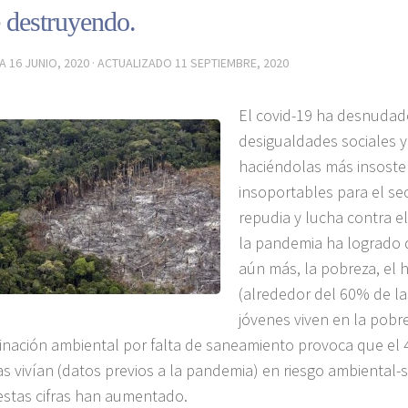
 destruyendo.
DA
16 JUNIO, 2020
· ACTUALIZADO
11 SEPTIEMBRE, 2020
El covid-19 ha desnudad
desigualdades sociales 
haciéndolas más insosten
insoportables para el sec
repudia y lucha contra el
la pandemia ha logrado q
aún más, la pobreza, el 
(alrededor del 60% de la
jóvenes viven en la pobre
nación ambiental por falta de saneamiento provoca que el 
as vivían (datos previos a la pandemia) en riesgo ambiental-s
estas cifras han aumentado.