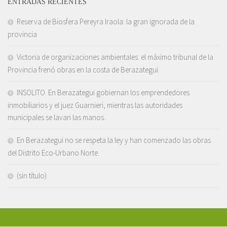
ENTRADAS RECIENTES
Reserva de Biosfera Pereyra Iraola: la gran ignorada de la
provincia
Victoria de organizaciones ambientales: el máximo tribunal de la
Provincia frenó obras en la costa de Berazategui.
INSOLITO. En Berazategui gobiernan los emprendedores
inmobiliarios y el juez Guarnieri, mientras las autoridades
municipales se lavan las manos.
En Berazategui no se respeta la ley y han comenzado las obras
del Distrito Eco-Urbano Norte.
(sin título)