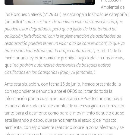
Ambiental de
los Bosques Nativos (Nº 26.331) se cataloga a los bosque categoría II
(amarillo) “
como sectores de mediano valor de conservación, que
pueden estar degradados pero que a juicio de la autoridad de
aplicación jurisdiccional con la implementación de actividades de
restauración pueden tener un valor alto de conservación”, lo que ya
había sido demostrado por la propia naturaleza,
y el art. 14 de la
mencionada ley expresamente prohíbe, bajo toda circunstancias,
que
“no podrán autorizarse desmontes de bosques nativos
clasificados en las Categorías I (rojo) y II (amarillo)”.
Ante esta situación, con fecha 16 de junio, hemos presentado la
correspondiente denuncia ante el OPDS solicitando toda la
información por la cual la adjudicataria de Puerto Trinidad haya
estado autorizada a tal desmonte, de quien surgió la autorización
tanto para el desmonte como para el movimiento de suelo que se
está llevando a cabo, que se nos remita el estudio de impacto
ambiental correspondiente realizado sobre la zona afectada y se
informe cuáles son las acciones tomadas por el organismo