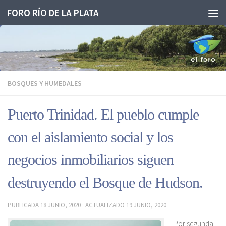
FORO RÍO DE LA PLATA
Saltar al contenido
BOSQUES Y HUMEDALES
Puerto Trinidad. El pueblo cumple
con el aislamiento social y los
negocios inmobiliarios siguen
destruyendo el Bosque de Hudson.
PUBLICADA
18 JUNIO, 2020
· ACTUALIZADO
19 JUNIO, 2020
Por segunda