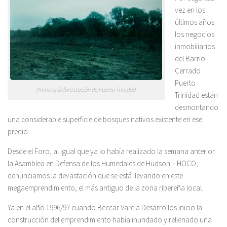
vez en los
últimos años
los negocios
inmobiliarios
del Barrio
Cerrado
Puerto
Primera deforestación de Puerto Trinidad
Trinidad están
desmontando
una considerable superficie de bosques nativos existente en ese
predio.
Desde el Foro, al igual que ya lo había realizado la semana anterior
la Asamblea en Defensa de los Humedales de Hudson – HOCO,
denunciamos la devastación que se está llevando en este
megaemprendimiento, el más antiguo de la zona ribereña local.
Ya en el año 1996/97 cuando Beccar Varela Desarrollos inicio la
construcción del emprendimiento había inundado y rellenado una