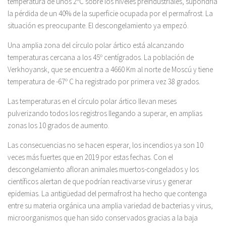
temperatura de unos 2ºC sobre los niveles preindustriales, supondría
la pérdida de un 40% de la superficie ocupada por el permafrost. La
situación es preocupante. El descongelamiento ya empezó.
Una amplia zona del círculo polar ártico está alcanzando
temperaturas cercana a los 45º centígrados. La población de
Verkhoyansk, que se encuentra a 4660 Km al norte de Moscú y tiene
temperatura de -67º C ha registrado por primera vez 38 grados.
Las temperaturas en el círculo polar ártico llevan meses
pulverizando todos los registros llegando a superar, en amplias
zonas los 10 grados de aumento.
Las consecuencias no se hacen esperar, los incendios ya son 10
veces más fuertes que en 2019 por estas fechas. Con el
descongelamiento afloran animales muertos-congelados y los
científicos alertan de que podrían reactivarse virus y generar
epidemias. La antigüedad del permafrost ha hecho que contenga
entre su materia orgánica una amplia variedad de bacterias y virus,
microorganismos que han sido conservados gracias a la baja