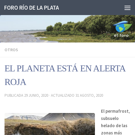
FORO RÍO DE LA PLATA
Saltar al contenido
OTROS
EL PLANETA ESTÁ EN ALERTA
ROJA
PUBLICADA
29 JUNIO, 2020
· ACTUALIZADO
31 AGOSTO, 2020
El permafrost,
subsuelo
helado de las
zonas más