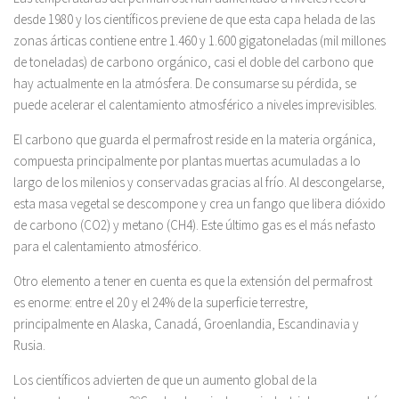
desde 1980 y los científicos previene de que esta capa helada de las
zonas árticas contiene entre 1.460 y 1.600 gigatoneladas (mil millones
de toneladas) de carbono orgánico, casi el doble del carbono que
hay actualmente en la atmósfera. De consumarse su pérdida, se
puede acelerar el calentamiento atmosférico a niveles imprevisibles.
El carbono que guarda el permafrost reside en la materia orgánica,
compuesta principalmente por plantas muertas acumuladas a lo
largo de los milenios y conservadas gracias al frío. Al descongelarse,
esta masa vegetal se descompone y crea un fango que libera dióxido
de carbono (CO2) y metano (CH4). Este último gas es el más nefasto
para el calentamiento atmosférico.
Otro elemento a tener en cuenta es que la extensión del permafrost
es enorme: entre el 20 y el 24% de la superficie terrestre,
principalmente en Alaska, Canadá, Groenlandia, Escandinavia y
Rusia.
Los científicos advierten de que un aumento global de la