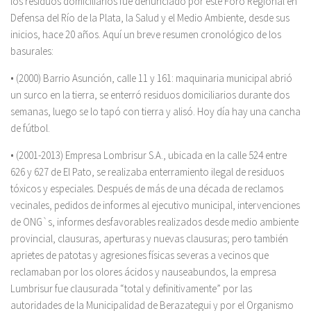
los residuos domiciliarios fue denunciado por este Foro Regional en
Defensa del Río de la Plata, la Salud y el Medio Ambiente, desde sus
inicios, hace 20 años. Aquí un breve resumen cronológico de los
basurales:
• (2000) Barrio Asunción, calle 11 y 161: maquinaria municipal abrió
un surco en la tierra, se enterró residuos domiciliarios durante dos
semanas, luego se lo tapó con tierra y alisó. Hoy día hay una cancha
de fútbol.
• (2001-2013) Empresa Lombrisur S.A., ubicada en la calle 524 entre
626 y 627 de El Pato, se realizaba enterramiento ilegal de residuos
tóxicos y especiales. Después de más de una década de reclamos
vecinales, pedidos de informes al ejecutivo municipal, intervenciones
de ONG`s, informes desfavorables realizados desde medio ambiente
provincial, clausuras, aperturas y nuevas clausuras; pero también
aprietes de patotas y agresiones físicas severas a vecinos que
reclamaban por los olores ácidos y nauseabundos, la empresa
Lumbrisur fue clausurada “total y definitivamente” por las
autoridades de la Municipalidad de Berazategui y por el Organismo