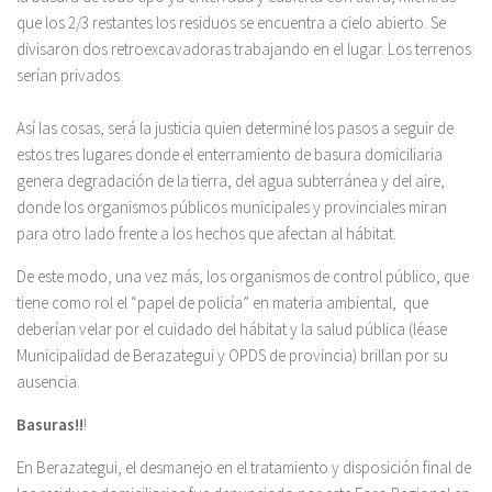
que los 2/3 restantes los residuos se encuentra a cielo abierto. Se
divisaron dos retroexcavadoras trabajando en el lugar. Los terrenos
serían privados.
Así las cosas, será la justicia quien determiné los pasos a seguir de
estos tres lugares donde el enterramiento de basura domiciliaria
genera degradación de la tierra, del agua subterránea y del aire,
donde los organismos públicos municipales y provinciales miran
para otro lado frente a los hechos que afectan al hábitat.
De este modo, una vez más, los organismos de control público, que
tiene como rol el “papel de policía” en materia ambiental, que
deberían velar por el cuidado del hábitat y la salud pública (léase
Municipalidad de Berazategui y OPDS de provincia) brillan por su
ausencia.
Basuras!!
!
En Berazategui, el desmanejo en el tratamiento y disposición final de