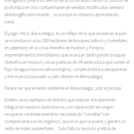
transgénico pese a los alertas de la comunidad científica; cuando se
profundiza el ciclo contaminante de semillas modificadas-siembra
directa-glifosato=muerte… es porque no estamos aprendiendo
nada.
El pago chico, Berazategui, es un reflejo de lo que sucede en el país:
se incendiaron unas 200 hectáreas de bosques nativos y humedales
en setiembre, en la zona ribereña de Hudson y Pereyra;
emprendimientos inmobiliarios que avanzan destruyendo bosques
ribereños en Hudson; obras publicas de infraestructura que cortan el
flujo de agua hacia la selva marginal, condenándola a desaparecer
y tres nuevos basurales a cielo abierto en Berazategui.
Parece ser que el medio ambiente en Berazategui, solo es piripipi…
Existen varios ejemplos de distritos que realizan el tratamiento
integral de residuos domiciliarios, con separación en origen:
recuperan verdaderamente lo reciclable (lo “vendible”) sin
contaminarse con lo orgánico, que es lo que se pudre, y genera un
sinfín de males ambientales… Solo falta la decisión política de