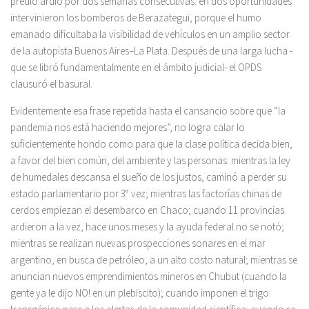
predio ardió por dos semanas consecutivas: en dos oportunidades
intervinieron los bomberos de Berazategui, porque el humo
emanado dificultaba la visibilidad de vehículos en un amplio sector
de la autopista Buenos Aires–La Plata. Después de una larga lucha -
que se libró fundamentalmente en el ámbito judicial- el OPDS
clausuró el basural.
Evidentemente esa frase repetida hasta el cansancio sobre que “la
pandemia nos está haciendo mejores”, no logra calar lo
suficientemente hondo como para que la clase política decida bien,
a favor del bien común, del ambiente y las personas: mientras la ley
de humedales descansa el sueño de los justos, caminó a perder su
estado parlamentario por 3° vez; mientras las factorías chinas de
cerdos empiezan el desembarco en Chaco; cuando 11 provincias
ardieron a la vez, hace unos meses y la ayuda federal no se notó;
mientras se realizan nuevas prospecciones sonares en el mar
argentino, en busca de petróleo, a un alto costo natural; mientras se
anuncian nuevos emprendimientos mineros en Chubut (cuando la
gente ya le dijo NO! en un plebiscito); cuando imponen el trigo