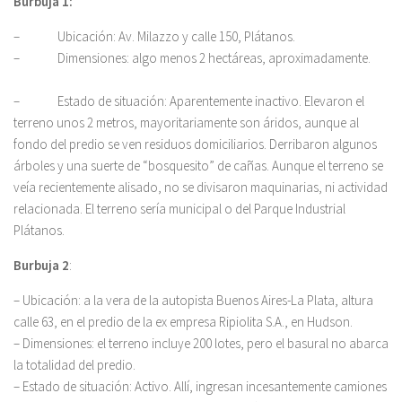
Burbuja 1:
– Ubicación: Av. Milazzo y calle 150, Plátanos.
– Dimensiones: algo menos 2 hectáreas, aproximadamente.
– Estado de situación: Aparentemente inactivo. Elevaron el
terreno unos 2 metros, mayoritariamente son áridos, aunque al
fondo del predio se ven residuos domiciliarios. Derribaron algunos
árboles y una suerte de “bosquesito” de cañas. Aunque el terreno se
veía recientemente alisado, no se divisaron maquinarias, ni actividad
relacionada. El terreno sería municipal o del Parque Industrial
Plátanos.
Burbuja 2
:
– Ubicación: a la vera de la autopista Buenos Aires-La Plata, altura
calle 63, en el predio de la ex empresa Ripiolita S.A., en Hudson.
– Dimensiones: el terreno incluye 200 lotes, pero el basural no abarca
la totalidad del predio.
– Estado de situación: Activo. Allí, ingresan incesantemente camiones