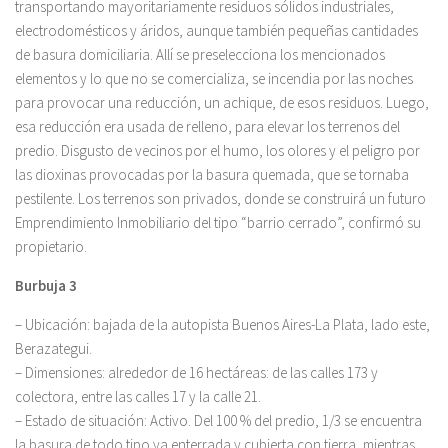
transportando mayoritariamente residuos sólidos industriales,
electrodomésticos y áridos, aunque también pequeñas cantidades
de basura domiciliaria. Allí se preselecciona los mencionados
elementos y lo que no se comercializa, se incendia por las noches
para provocar una reducción, un achique, de esos residuos. Luego,
esa reducción era usada de relleno, para elevar los terrenos del
predio. Disgusto de vecinos por el humo, los olores y el peligro por
las dioxinas provocadas por la basura quemada, que se tornaba
pestilente. Los terrenos son privados, donde se construirá un futuro
Emprendimiento Inmobiliario del tipo “barrio cerrado”, confirmó su
propietario.
Burbuja 3
– Ubicación: bajada de la autopista Buenos Aires-La Plata, lado este,
Berazategui.
– Dimensiones: alrededor de 16 hectáreas: de las calles 173 y
colectora, entre las calles 17 y la calle 21.
– Estado de situación: Activo. Del 100 % del predio, 1/3 se encuentra
la basura de todo tipo ya enterrada y cubierta con tierra, mientras