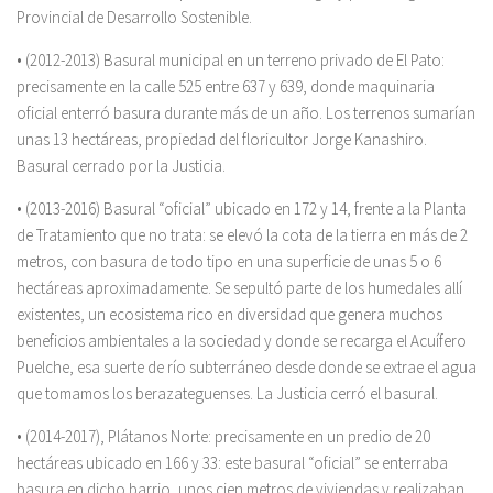
Provincial de Desarrollo Sostenible.
• (2012-2013) Basural municipal en un terreno privado de El Pato:
precisamente en la calle 525 entre 637 y 639, donde maquinaria
oficial enterró basura durante más de un año. Los terrenos sumarían
unas 13 hectáreas, propiedad del floricultor Jorge Kanashiro.
Basural cerrado por la Justicia.
• (2013-2016) Basural “oficial” ubicado en 172 y 14, frente a la Planta
de Tratamiento que no trata: se elevó la cota de la tierra en más de 2
metros, con basura de todo tipo en una superficie de unas 5 o 6
hectáreas aproximadamente. Se sepultó parte de los humedales allí
existentes, un ecosistema rico en diversidad que genera muchos
beneficios ambientales a la sociedad y donde se recarga el Acuífero
Puelche, esa suerte de río subterráneo desde donde se extrae el agua
que tomamos los berazateguenses. La Justicia cerró el basural.
• (2014-2017), Plátanos Norte: precisamente en un predio de 20
hectáreas ubicado en 166 y 33: este basural “oficial” se enterraba
basura en dicho barrio, unos cien metros de viviendas y realizaban