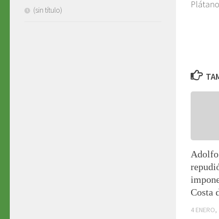
Plátano
(sin título)
TAM
Adolfo
repudió
impone
Costa d
4 ENERO,