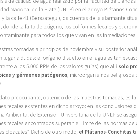
isis de calidad de agua realizado por la Facultad de Ciencias
idad Nacional de la Plata (UNLP) en el arroyo Plátanos-Conch
e y la calle 41 (Berazategui), da cuentas de la alarmante situ
, donde la falta de oxígeno, los coliformes fecales y el crom
contaminante para todos los que vivan en las inmediaciones 
stras tomadas a principios de noviembre y su posterior análi
n lugar a dudas: el oxígeno disuelto en el agua es tan escaso
 frente a los 5.000 PPM de los valores guías) que allí
solo pr
bicas y gérmenes patógenos
, microorganismos peligrosos 
.
 dato preocupante, obtenido de las muestras tomadas, es la
mes fecales existentes en dicho arroyo: en las conclusiones d
a Ambiental de Extensión Universitaria de la UNLP se asegu
mes fecales encontrados superan el límite de las normas de 
s cloacales”. Dicho de otro modo,
el Plátanos-Conchitas t