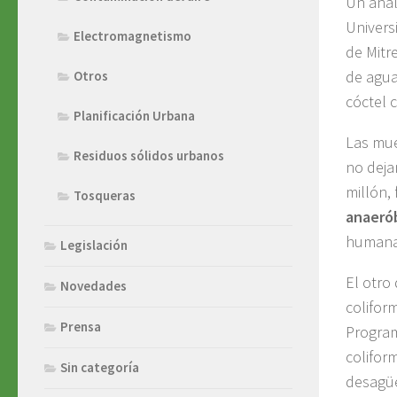
Un anál
Univers
Electromagnetismo
de Mitr
de agua
Otros
cóctel 
Planificación Urbana
Las mue
Residuos sólidos urbanos
no deja
millón,
Tosqueras
anaeró
humana
Legislación
El otro
Novedades
colifor
Prensa
Program
colifor
Sin categoría
desagüe