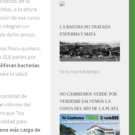
 Exactas de la
itas, a la altura
ación de ese curso
o integran un
LA BASURA NO TRATADA
de dicho arroyo.
ENFERMA Y MATA
sis físico-químico,
 (0,8 partes por
oliferan bacterias
Ya no hay más tiempo
para la salud
NO CAMBIEMOS VERDE POR
 cantidad de
VERDE$$$ SALVEMOS LA
el informe del
COSTA DEL RÍO DE LA PLATA
ra que “los
calidad para
iene más carga de