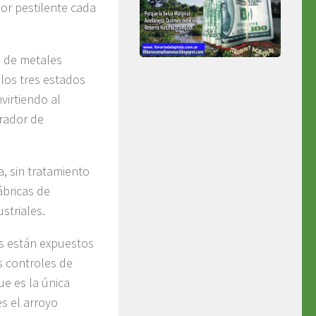
lor pestilente cada
a de metales
los tres estados
nvirtiendo al
rador de
, sin tratamiento
ábricas de
striales.
as están expuestos
s controles de
ue es la única
s el arroyo