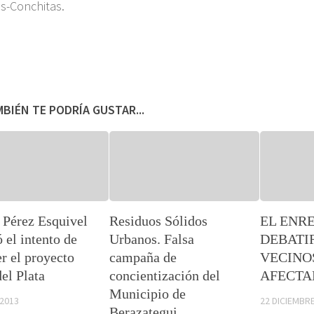
s-Conchitas.
BIÉN TE PODRÍA GUSTAR...
 Pérez Esquivel
Residuos Sólidos
EL ENR
 el intento de
Urbanos. Falsa
DEBATI
r el proyecto
campaña de
VECINO
el Plata
concientización del
AFECTA
Municipio de
 2013
22 DICIEMBRE
Berazategui