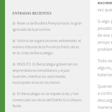
excreme
vez que
ENTRADAS RECIENTES
Si algo
Reserva de Biosfera Pereyra Iraola: la gran
pesados
ignorada de la provincia
de ese 
Victoria de organizaciones ambientales: el
arroyo 
máximo tribunal de la Provincia frenó obras
problem
en la costa de Berazategui.
Todo es
INSOLITO. En Berazategui gobiernan los
alguno,
emprendedores inmobiliarios y el juez
batería
Guarnieri, mientras las autoridades
municipales se lavan las manos.
Quienes
a contr
En Berazategui no se respeta la ley y han
descarg
comenzado las obras del Distrito Eco-Urbano
Norte.
manera 