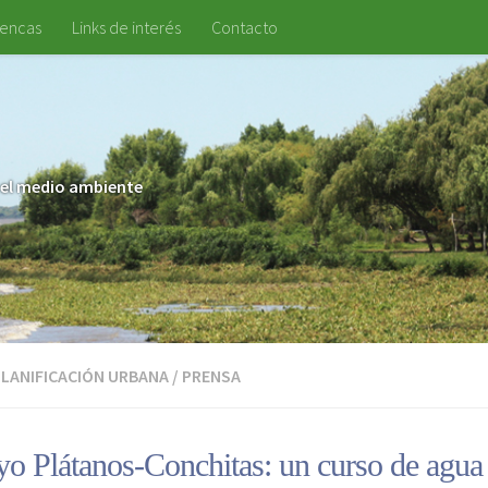
uencas
Links de interés
Contacto
 y el medio ambiente
PLANIFICACIÓN URBANA
/
PRENSA
yo Plátanos-Conchitas: un curso de agu