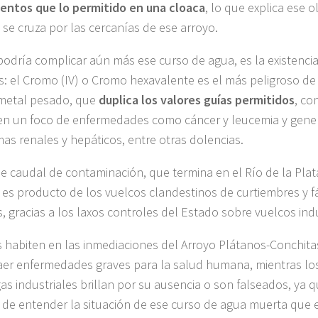
ntos que lo permitido en una cloaca
, lo que explica ese o
 se cruza por las cercanías de ese arroyo.
 podría complicar aún más ese curso de agua, es la existenci
: el Cromo (IV) o Cromo hexavalente es el más peligroso de 
metal pesado, que
duplica los valores guías permitidos
, co
en un foco de enfermedades como cáncer y leucemia y gene
as renales y hepáticos, entre otras dolencias.
e caudal de contaminación, que termina en el Río de la Plata
 es producto de los vuelcos clandestinos de curtiembres y f
s, gracias a los laxos controles del Estado sobre vuelcos indu
 habiten en las inmediaciones del Arroyo Plátanos-Conchit
aer enfermedades graves para la salud humana, mientras lo
as industriales brillan por su ausencia o son falseados, ya q
de entender la situación de ese curso de agua muerta que e