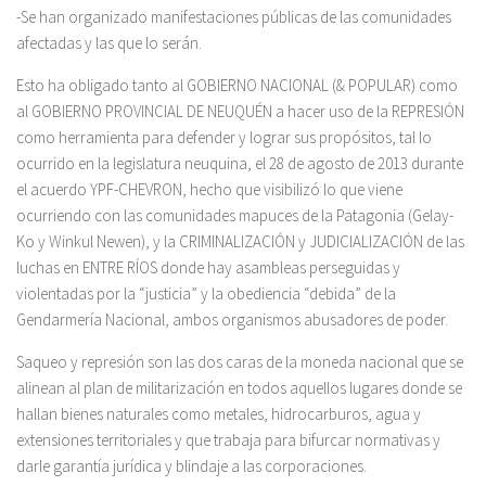
-Se han organizado manifestaciones públicas de las comunidades
afectadas y las que lo serán.
Esto ha obligado tanto al GOBIERNO NACIONAL (& POPULAR) como
al GOBIERNO PROVINCIAL DE NEUQUÉN a hacer uso de la REPRESIÓN
como herramienta para defender y lograr sus propósitos, tal lo
ocurrido en la legislatura neuquina, el 28 de agosto de 2013 durante
el acuerdo YPF-CHEVRON, hecho que visibilizó lo que viene
ocurriendo con las comunidades mapuces de la Patagonia (Gelay-
Ko y Winkul Newen), y la CRIMINALIZACIÓN y JUDICIALIZACIÓN de las
luchas en ENTRE RÍOS donde hay asambleas perseguidas y
violentadas por la “justicia” y la obediencia “debida” de la
Gendarmería Nacional, ambos organismos abusadores de poder.
Saqueo y represión son las dos caras de la moneda nacional que se
alinean al plan de militarización en todos aquellos lugares donde se
hallan bienes naturales como metales, hidrocarburos, agua y
extensiones territoriales y que trabaja para bifurcar normativas y
darle garantía jurídica y blindaje a las corporaciones.