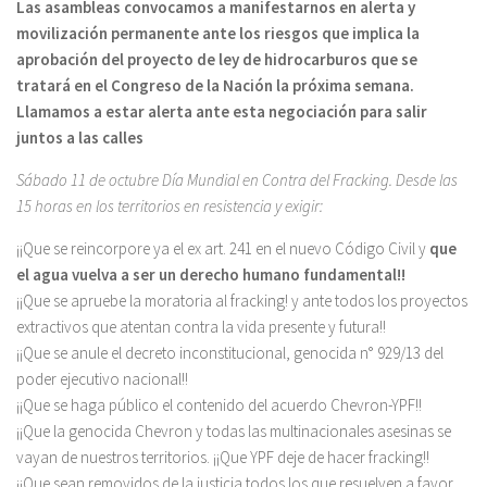
Las asambleas convocamos a manifestarnos en alerta y
movilización permanente ante los riesgos que implica la
aprobación del proyecto de ley de hidrocarburos que se
tratará en el Congreso de la Nación la próxima semana.
Llamamos a estar alerta ante esta negociación para salir
juntos a las calles
Sábado 11 de octubre Día Mundial en Contra del Fracking. Desde las
15 horas en los territorios en resistencia y exigir:
¡¡Que se reincorpore ya el ex art. 241 en el nuevo Código Civil y
que
el agua vuelva a ser un derecho humano fundamental!!
¡¡Que se apruebe la moratoria al fracking! y ante todos los proyectos
extractivos que atentan contra la vida presente y futura!!
¡¡Que se anule el decreto inconstitucional, genocida n° 929/13 del
poder ejecutivo nacional!!
¡¡Que se haga público el contenido del acuerdo Chevron-YPF!!
¡¡Que la genocida Chevron y todas las multinacionales asesinas se
vayan de nuestros territorios. ¡¡Que YPF deje de hacer fracking!!
¡¡Que sean removidos de la justicia todos los que resuelven a favor