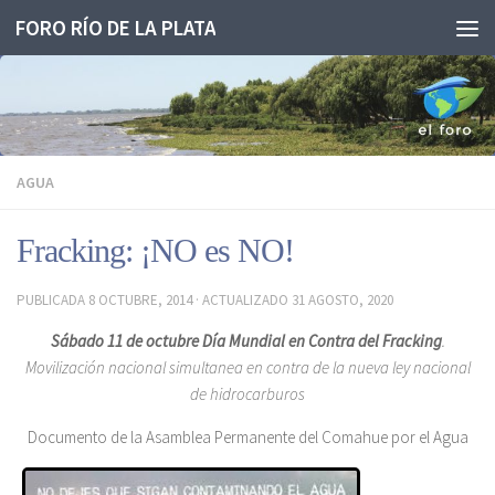
FORO RÍO DE LA PLATA
Saltar al contenido
AGUA
Fracking: ¡NO es NO!
PUBLICADA
8 OCTUBRE, 2014
· ACTUALIZADO
31 AGOSTO, 2020
Sábado 11 de octubre Día Mundial en Contra del Fracking
.
Movilización nacional simultanea en contra de la nueva ley nacional
de hidrocarburos
Documento de la Asamblea Permanente del Comahue por el Agua