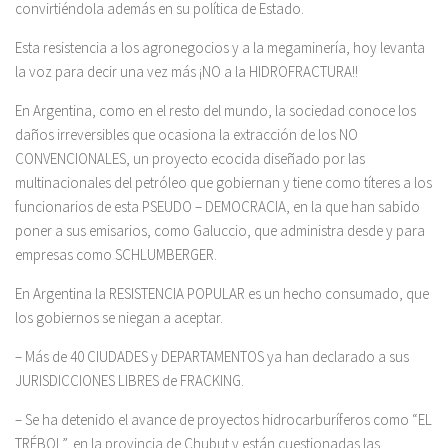
convirtiéndola además en su política de Estado.
Esta resistencia a los agronegocios y a la megaminería, hoy levanta
la voz para decir una vez más ¡NO a la HIDROFRACTURA!!
En Argentina, como en el resto del mundo, la sociedad conoce los
daños irreversibles que ocasiona la extracción de los NO
CONVENCIONALES, un proyecto ecocida diseñado por las
multinacionales del petróleo que gobiernan y tiene como títeres a los
funcionarios de esta PSEUDO – DEMOCRACIA, en la que han sabido
poner a sus emisarios, como Galuccio, que administra desde y para
empresas como SCHLUMBERGER.
En Argentina la RESISTENCIA POPULAR es un hecho consumado, que
los gobiernos se niegan a aceptar.
– Más de 40 CIUDADES y DEPARTAMENTOS ya han declarado a sus
JURISDICCIONES LIBRES de FRACKING.
– Se ha detenido el avance de proyectos hidrocarburíferos como “EL
TRÉBOL”, en la provincia de Chubut y están cuestionadas las