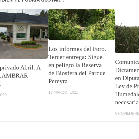
Los informes del Foro.
Tercer entrega: Sigue
Comunica
en peligro la Reserva
privado Abril. A
Dictamen
de Biosfera del Parque
LAMBRAR –
en Diput
Pereyra
I
Ley de Pr
13 MARZO, 2021
Humedale
2020
necesaria
9 NOVIEMBRE