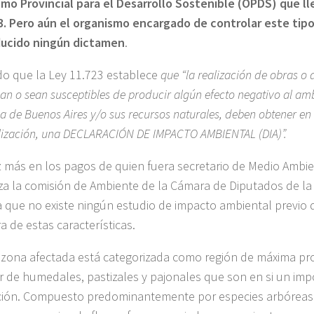
mo Provincial para el Desarrollo Sostenible (OPDS) que ll
. Pero aún el organismo encargado de controlar este tipo
ducido ningún dictamen
.
do que la Ley 11.723 establece
que “la realización de obras o
n o sean susceptibles de producir algún efecto negativo al amb
a de Buenos Aires y/o sus recursos naturales, deben obtener en
lización, una DECLARACIÓN DE IMPACTO AMBIENTAL (DIA)”.
 más en los pagos de quien fuera secretario de Medio Ambie
a la comisión de Ambiente de la Cámara de Diputados de la p
ya que no existe ningún estudio de impacto ambiental previo q
a de estas características.
 zona afectada está categorizada como región de máxima pro
r de humedales, pastizales y pajonales que son en si un imp
ión. Compuesto predominantemente por especies arbóreas 