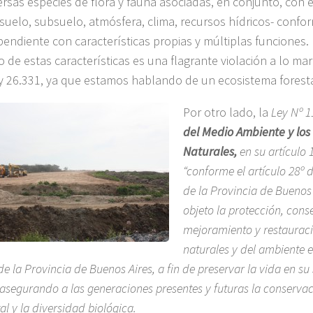
ersas especies de flora y fauna asociadas, en conjunto, con 
suelo, subsuelo, atmósfera, clima, recursos hídricos- conf
pendiente con características propias y múltiplas funciones.
io de estas características es una flagrante violación a lo mar
ey 26.331, ya que estamos hablando de un ecosistema forest
Por otro lado, la
Ley N
º 1
del Medio Ambiente y los
Naturales,
en su artículo 1
“conforme el artículo 28º 
de la Provincia de Buenos 
objeto la protección, cons
mejoramiento y restauraci
naturales y del ambiente e
e la Provincia de Buenos Aires, a fin de preservar la vida en s
asegurando a las generaciones presentes y futuras la conservac
l y la diversidad biológica.