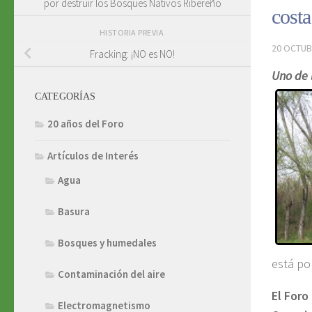
por destruir los Bosques Nativos Ribereño
cost
HISTORIA PREVIA
20 OCTUB
Fracking: ¡NO es NO!
Uno de 
CATEGORÍAS
20 años del Foro
Artículos de Interés
Agua
Basura
Bosques y humedales
está po
Contaminación del aire
El Foro
Electromagnetismo