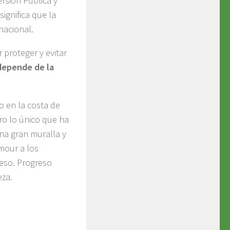
ersión Pública y
significa que la
 nacional.
proteger y evitar
depende de la
o en la costa de
ro lo único que ha
na gran muralla y
mour a los
reso. Progreso
eza.