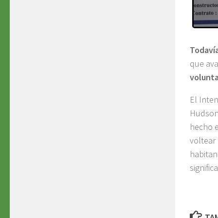
Todavía
que ava
volunta
El Inte
Hudson 
hecho e
voltear
habitan
signific
TAM