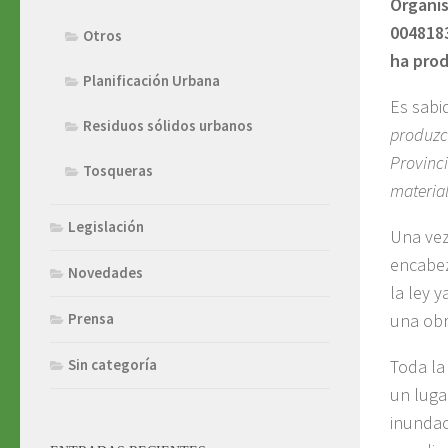
Organis
0048183
Otros
ha pro
Planificación Urbana
Es sabi
Residuos sólidos urbanos
produzca
Provinci
Tosqueras
materia
Legislación
Una vez
encabez
Novedades
la ley 
una obr
Prensa
Toda la
Sin categoría
un luga
inundac