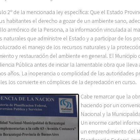
culo 2º de la mencionada ley específica: Que el Estado Provinc
us habitantes el derecho a gozar de un ambiente sano, ade
llo armónico de la Persona, a la información vinculada al ma
s naturales que administre el Estado y a participar de los p
volucrado el manejo de los recursos naturales y la protecció
iento y restauración del ambiente en general. El Municipio 
iencia Pública antes de iniciar la lamentable obra que lleva
os años. La inoperancia o complicidad de las autoridades pr
les los convierte en cómplices de la depredación en curso.
Cabe remarcar que la obr
haciendo por un convenio
Nacional y la Municipalid
Un enorme cartel informa
un emprendimiento del Mi