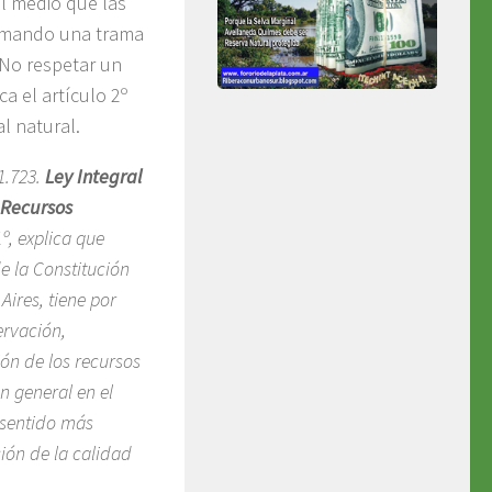
el medio que las
ormando una trama
 No respetar un
ca el artículo 2º
al natural.
1.723.
Ley Integral
 Recursos
º, explica que
de la Constitución
Aires, tiene por
ervación,
ón de los recursos
n general en el
u sentido más
ión de la calidad