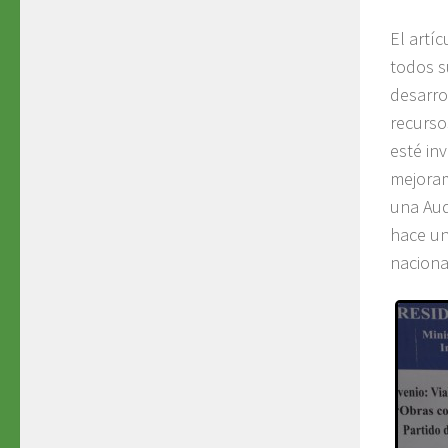
El artí
todos s
desarro
recurso
esté in
mejoram
una Aud
hace un
naciona