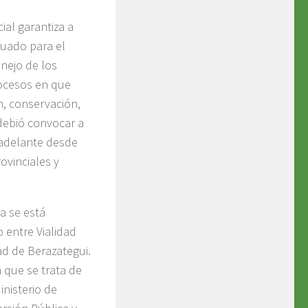
ial garantiza a
cuado para el
nejo de los
rocesos en que
n, conservación,
debió convocar a
 adelante desde
ovinciales y
a se está
 entre Vialidad
ad de Berazategui.
 que se trata de
nisterio de