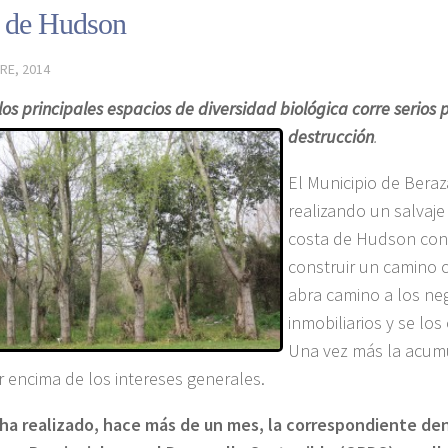
a de Hudson
RE, 2014
los principales espacios de diversidad biológica
corre serios 
destrucción
.
El Municipio de Beraz
realizando un salvaj
costa de Hudson con 
construir un camino c
abra camino a los ne
inmobiliarios y se los
Una vez más la acumu
r encima de los intereses generales.
 ha realizado, hace más de un mes, la correspondiente den