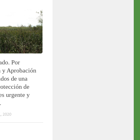
do. Por
 y Aprobación
ados de una
otección de
s urgente y
.
, 2020