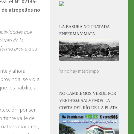
eva el Nº 02145-
 de atropellos no
LA BASURA NO TRATADA
 actividades que
ENFERMA Y MATA
iente de la
 forma previa a su
nte y ahora
Ya no hay más tiempo
rovincia, se viola
ue los habilite a
NO CAMBIEMOS VERDE POR
VERDE$$$ SALVEMOS LA
COSTA DEL RÍO DE LA PLATA
tección, por ser
ortante valle de
nativas maduras,