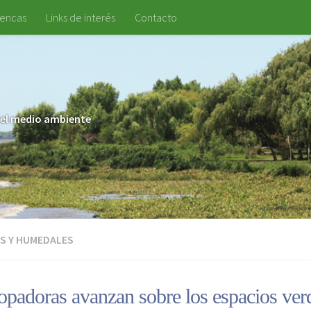
uencas
Links de interés
Contacto
 y el medio ambiente
S Y HUMEDALES
opadoras avanzan sobre los espacios verd