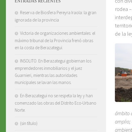
con div
ENTRADAS RECIENTES
rodea –
Reserva de Biosfera Pereyra Iraola: la gran
interde
ignorada de la provincia
territor
de la l
Victoria de organizaciones ambientales: el
máximo tribunal de la Provincia frenó obras
en la costa de Berazategui.
INSOLITO. En Berazategui gobiernan los
emprendedores inmobiliarios y el juez
Guarnieri, mientras las autoridades
municipales se lavan las manos.
En Berazategui no se respeta la ley y han
comenzado las obras del Distrito Eco-Urbano
Norte.
ámbito d
amplio; 
(sin título)
ambienta