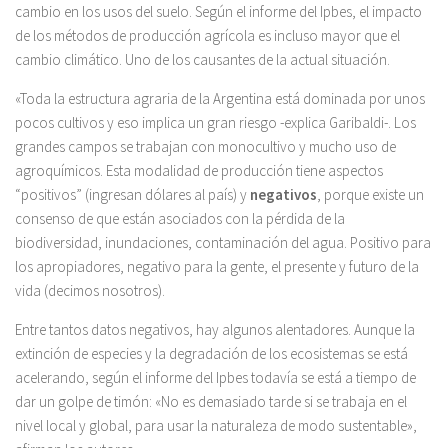
cambio en los usos del suelo. Según el informe del Ipbes, el impacto
de los métodos de producción agrícola es incluso mayor que el
cambio climático. Uno de los causantes de la actual situación.
«Toda la estructura agraria de la Argentina está dominada por unos
pocos cultivos y eso implica un gran riesgo -explica Garibaldi-. Los
grandes campos se trabajan con monocultivo y mucho uso de
agroquímicos. Esta modalidad de producción tiene aspectos
“positivos” (ingresan dólares al país) y
negativos
, porque existe un
consenso de que están asociados con la pérdida de la
biodiversidad, inundaciones, contaminación del agua. Positivo para
los apropiadores, negativo para la gente, el presente y futuro de la
vida (decimos nosotros).
Entre tantos datos negativos, hay algunos alentadores. Aunque la
extinción de especies y la degradación de los ecosistemas se está
acelerando, según el informe del Ipbes todavía se está a tiempo de
dar un golpe de timón: «No es demasiado tarde si se trabaja en el
nivel local y global, para usar la naturaleza de modo sustentable»,