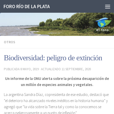
FORO RÍO DE LA PLATA
Saltar al contenido
OTROS
Biodiversidad: peligro de extinción
PUBLICADA
8 MAYO, 2019
· ACTUALIZADO
11 SEPTIEMBRE, 2020
Un inform
e de l
a ONU alerta sobre la próxima desaparición de
un millón de especies animales y vegetales.
La argentina Sandra Díaz, copresidenta de ese estudio, destacó que
“el deterioro ha alcanzado niveles inéditos en la historia humana” y
agregó que “la vida sobre la Tierra tal y como la conocemos se
acerca peligrosamente a un punto de inflexión”.