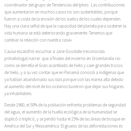
coordinador del grupo de Tendencias del Ipbes-. Las contribuciones
que aumentaron en muchos casos no son sustentables, porque
fueron a costa de la erosión de los suelos de los cuales dependen.
Hay una clara señal de que la capacidad del planeta para sostener la
vida humana se está deteriorando gravemente. Tenemos que
cambiar la relación con nuestra casa».
Causa escalofrió escuchar a Jane Goodalle (reconocida
primatologa) narrar que a finales del invierno en Groenlandia vio
como se derretía el Gran acantilado de hielo y caer grandes trozos
de hielo, y a su vez contar que en Panamá conoció a indígenas que
ya habían abandonado sus islas porque con las marea alta debido
al aumento del nivel de los océanos tuvieron que dejar sus hogares
ya inhabitables.
Desde 1960, el 50% de la población enfrenta problemas de seguridad
del agua, el aumento de la huella ecológica de la humanidad se
duplicó o triplicó, y se perdió hasta el 25% de las áreas de bosque en
América del Sur y Mesoamérica. El grueso de las deforestaciones es