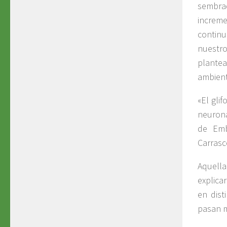
sembra
increm
contin
nuestro
plante
ambien
«El gli
neurona
de Emb
Carrasc
Aquell
explica
en dis
pasan m