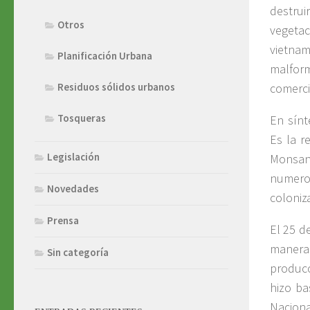
destrui
Otros
vegeta
vietna
Planificación Urbana
malfor
comerci
Residuos sólidos urbanos
Tosqueras
En sínt
Es la r
Legislación
Monsan
numeros
Novedades
coloniz
Prensa
El 25 d
manera
Sin categoría
producc
hizo ba
Naciona