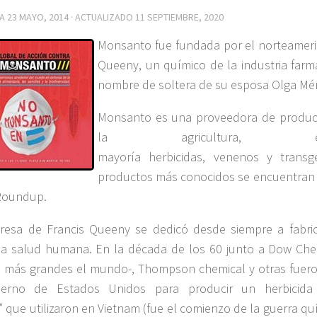
DA
23 MAYO, 2014
· ACTUALIZADO
11 SEPTIEMBRE, 2020
Monsanto fue fundada por el norteameri
Queeny, un químico de la industria farma
nombre de soltera de su esposa Olga M
Monsanto es una proveedora de produc
la agricultura
mayoría herbicidas, venenos y transg
productos más conocidos se encuentran el
Roundup.
resa de Francis Queeny se dedicó desde siempre a fabri
a salud humana. En la década de los 60 junto a Dow Chem
 más grandes el mundo-, Thompson chemical y otras fuero
ierno de Estados Unidos para producir un herbicida
” que utilizaron en Vietnam (fue el comienzo de la guerra quí