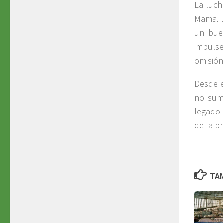
La luch
Mama. D
un buen
impulse
omisión
Desde e
no sum
legado 
de la p
TAM