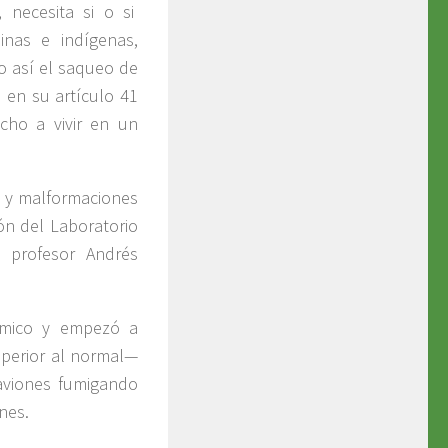
 necesita si o si
nas e indígenas,
 así el saqueo de
 en su artículo 41
cho a vivir en un
er y malformaciones
ión del Laboratorio
e profesor Andrés
uímico y empezó a
uperior al normal—
aviones fumigando
ones.