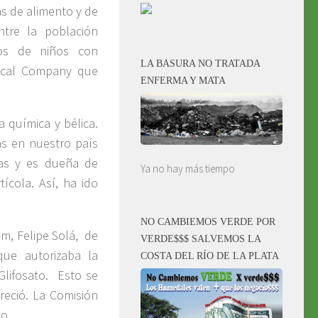
as de alimento y de
tre la población
tos de niños con
LA BASURA NO TRATADA
ical Company que
ENFERMA Y MATA
a química y bélica.
s en nuestro país
cas y es dueña de
Ya no hay más tiempo
ícola. Así, ha ido
NO CAMBIEMOS VERDE POR
em, Felipe Solá, de
VERDE$$$ SALVEMOS LA
ue autorizaba la
COSTA DEL RÍO DE LA PLATA
Glifosato. Esto se
eció. La Comisión
no.