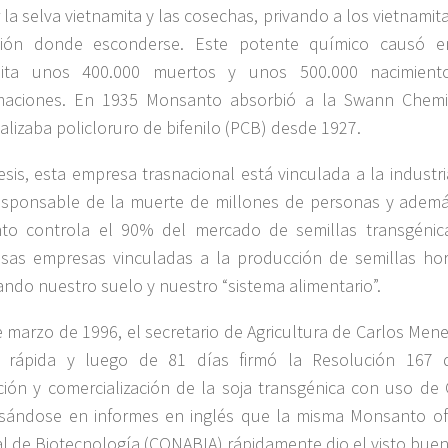
r la selva vietnamita y las cosechas, privando a los vietnamit
ción donde esconderse. Este potente químico causó en
mita unos 400.000 muertos y unos 500.000 nacimien
maciones. En 1935 Monsanto absorbió a la Swann Chem
alizaba policloruro de bifenilo (PCB) desde 1927.
esis, esta empresa trasnacional está vinculada a la industri
esponsable de la muerte de millones de personas y ademá
to controla el 90% del mercado de semillas transgéni
as empresas vinculadas a la producción de semillas hort
ando nuestro suelo y nuestro “sistema alimentario”.
e marzo de 1996, el secretario de Agricultura de Carlos Men
 rápida y luego de 81 días firmó la Resolución 167 q
ión y comercialización de la soja transgénica con uso de 
sándose en informes en inglés que la misma Monsanto ofr
l de Biotecnología (CONABIA) rápidamente dio el visto bue