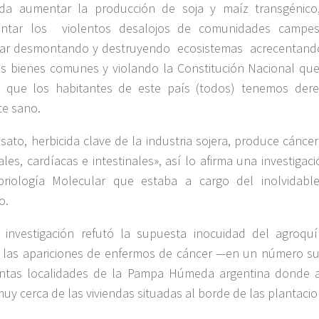
da aumentar la producción de soja y maíz transgénico,
entar los violentos desalojos de comunidades campesi
uar desmontando y destruyendo ecosistemas acrecentando
s bienes comunes y violando la Constitución Nacional que
a que los habitantes de este país (todos) tenemos dere
te sano.
fosato, herbicida clave de la industria sojera, produce cánc
les, cardíacas e intestinales», así lo afirma una investigac
riología Molecular que estaba a cargo del inolvidabl
o.
a investigación refutó la supuesta inocuidad del agroq
r las apariciones de enfermos de cáncer —en un número s
tintas localidades de la Pampa Húmeda argentina donde 
uy cerca de las viviendas situadas al borde de las plantaci