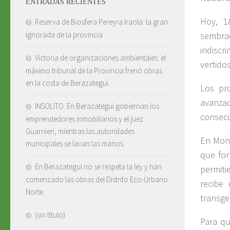
ENTRADAS RECIENTES
Hoy, 1
Reserva de Biosfera Pereyra Iraola: la gran
sembra
ignorada de la provincia
indiscr
Victoria de organizaciones ambientales: el
vertido
máximo tribunal de la Provincia frenó obras
en la costa de Berazategui.
Los pr
avanzad
INSOLITO. En Berazategui gobiernan los
consecu
emprendedores inmobiliarios y el juez
Guarnieri, mientras las autoridades
En Mons
municipales se lavan las manos.
que for
En Berazategui no se respeta la ley y han
permiti
comenzado las obras del Distrito Eco-Urbano
recibe
Norte.
transge
(sin título)
Para qu