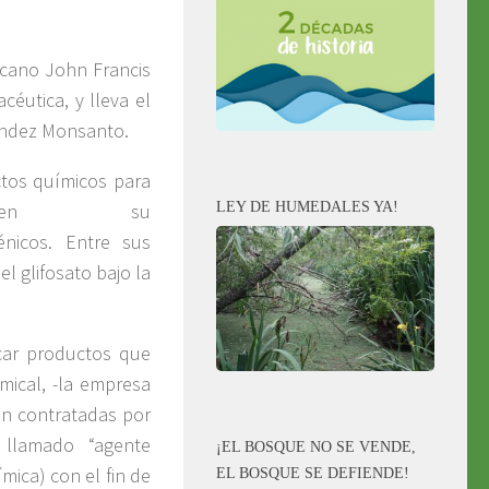
cano John Francis
céutica, y lleva el
éndez Monsanto.
tos químicos para
LEY DE HUMEDALES YA!
, en su
énicos. Entre sus
 glifosato bajo la
car productos que
ical, -la empresa
n contratadas por
 llamado “agente
¡EL BOSQUE NO SE VENDE,
mica) con el fin de
EL BOSQUE SE DEFIENDE!