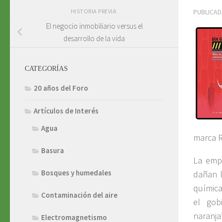
HISTORIA PREVIA
PUBLICA
El negocio inmobiliario versus el
desarrollo de la vida
CATEGORÍAS
20 años del Foro
Artículos de Interés
Agua
marca 
Basura
La emp
Bosques y humedales
dañan l
química
Contaminación del aire
el gob
naranja
Electromagnetismo