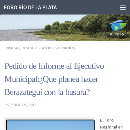
FORO RÍO DE LA PLATA
Saltar al contenido
PRENSA
/
RESIDUOS SÓLIDOS URBANOS
Pedido de Informe al Ejecutivo
Municipal:¿Que planea hacer
Berazategui con la basura?
6 SEPTIEMBRE, 2012
El Foro
Regional en