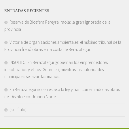
ENTRADAS RECIENTES
Reserva de Biosfera Pereyra Iraola: la gran ignorada de la
provincia
Victoria de organizaciones ambientales: el máximo tribunal de la
Provincia frenó obras en la costa de Berazategui.
INSOLITO. En Berazategui gobiernan los emprendedores
inmobiliarios y el juez Guarnieri, mientras las autoridades
municipales se lavan las manos.
En Berazategui no se respeta la ley y han comenzado las obras
del Distrito Eco-Urbano Norte.
(sin título)