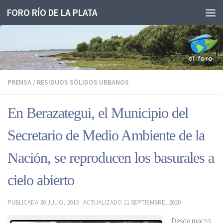
FORO RÍO DE LA PLATA
Saltar al contenido
PRENSA
/
RESIDUOS SÓLIDOS URBANOS
En Berazategui, el Municipio del
Secretario de Medio Ambiente de la
Nación, se reproducen los basurales a
cielo abierto
PUBLICADA
30 JULIO, 2013
· ACTUALIZADO
11 SEPTIEMBRE, 2020
Desde marzo