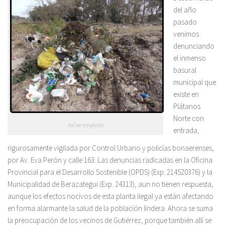
del año
pasado
venimos
denunciando
el inmenso
basural
municipal que
existe en
Plátanos
Norte con
Así se empieza
entrada,
rigurosamente vigilada por Control Urbano y policías bonaerenses,
por Av. Eva Perón y calle 163. Las denuncias radicadas en la Oficina
Provincial para el Desarrollo Sostenible (OPDS) (Exp. 214520376) y la
Municipalidad de Berazategui (Exp. 24313), aun no tienen respuesta,
aunque los efectos nocivos de esta planta ilegal ya están afectando
en forma alarmante la salud de la población lindera. Ahora se suma
la preocupación de los vecinos de Gutiérrez, porque también allí se