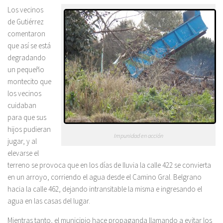
Los vecinos
de Gutiérrez
comentaron
que así se está
degradando
un pequeño
montecito que
los vecinos
cuidaban
para que sus
hijos pudieran
Impunidad en acción
jugar, y al
elevarse el
terreno se provoca que en los días de lluvia la calle 422 se convierta
en un arroyo, corriendo el agua desde el Camino Gral. Belgrano
hacia la calle 462, dejando intransitable la misma e ingresando el
agua en las casas del lugar.
Mientras tanto, el municipio hace propaganda llamando a evitar los