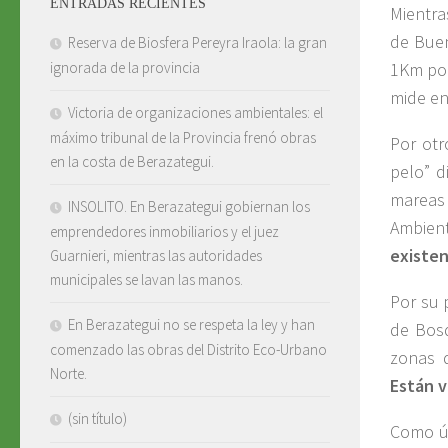
ENTRADAS RECIENTES
Mientra
de Buen
Reserva de Biosfera Pereyra Iraola: la gran
1Km por
ignorada de la provincia
mide en
Victoria de organizaciones ambientales: el
máximo tribunal de la Provincia frenó obras
Por ot
en la costa de Berazategui.
pelo” d
mareas 
INSOLITO. En Berazategui gobiernan los
Ambient
emprendedores inmobiliarios y el juez
existen
Guarnieri, mientras las autoridades
municipales se lavan las manos.
Por su 
En Berazategui no se respeta la ley y han
de Bosq
comenzado las obras del Distrito Eco-Urbano
zonas d
Norte.
Están v
(sin título)
Como úl