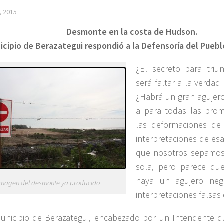
, 2015
Desmonte en la costa de Hudson.
icipio de Berazategui respondió a la Defensoría del Pueblo
¿El secreto para triun
será faltar a la verda
¿Habrá un gran agujer
a para todas las prom
las deformaciones de 
interpretaciones de es
que nosotros sepamos
sola, pero parece qu
haya un agujero neg
Imagen del desmonte ya producido
interpretaciones falsas
unicipio de Berazategui, encabezado por un Intendente q