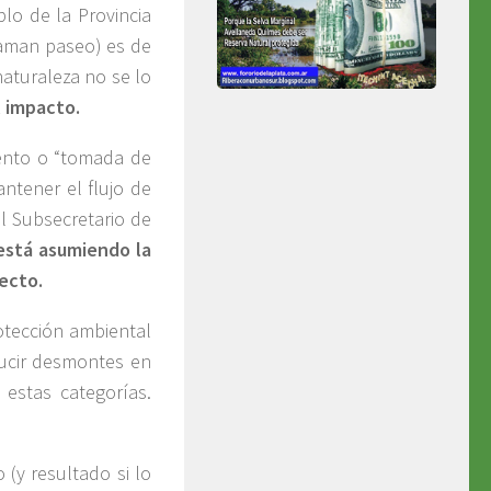
lo de la Provincia
laman paseo) es de
naturaleza no se lo
l impacto.
ento o “tomada de
ntener el flujo de
l Subsecretario de
 está asumiendo la
ecto.
otección ambiental
ucir desmontes en
 estas categorías.
(y resultado si lo