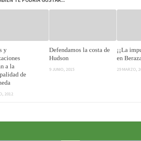
s y
Defendamos la costa de
¡¡La imp
zaciones
Hudson
en Beraza
n a la
9 JUNIO, 2015
29 MARZO, 2
palidad de
neda
O, 2012