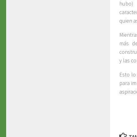
hubo) 
caracter
quien a
Mientra
más de
constru
y las c
Esto lo
para im
aspirac
TAM