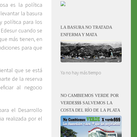
sa es la política
: levantar la basura
 política para los
LA BASURA NO TRATADA
a Edesur cuando se
ENFERMA Y MATA
que más tienen, en
diciones para que
iental que se está
Ya no hay más tiempo
rte de la reserva
ficiar al negocio
NO CAMBIEMOS VERDE POR
VERDE$$$ SALVEMOS LA
ara el Desarrollo
COSTA DEL RÍO DE LA PLATA
a realizada por el