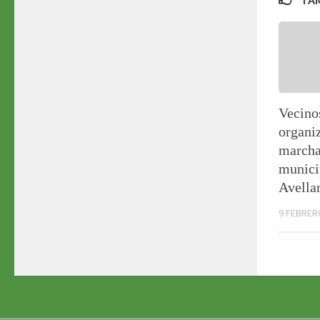
Vecino
organi
marcha
munici
Avella
9 FEBRER