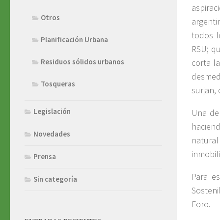
aspira
Otros
argentin
todos l
Planificación Urbana
RSU; qu
corta l
Residuos sólidos urbanos
desmedr
Tosqueras
surjan,
Legislación
Una de 
haciend
Novedades
natura
inmobili
Prensa
Para es
Sin categoría
Sosteni
Foro.