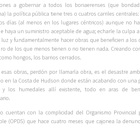
ciones a gobernar a todos los bonaerenses (que bondado
a) la política pública tiene tres o cuatros carriles centrales
os días (al menos en los lugares céntricos) aunque no hay
e haya un suministro aceptable de agua; echarle la culpa 
a luz y fundamentalmente hacer obras que beneficien a los 
o de los que menos tienen o no tienen nada. Creando con
 como hongos, los barrios cerrados.
esas obras, perdón por llamarla obra, es el desastre amb
o en la Costa de Hudson donde están acabando con una pa
l y los humedales allí existente, todo en aras de bene
ario.
o cuentan con la complicidad del Organismo Provincial p
ble (OPDS) que hace cuatro meses que cajonea la denunci