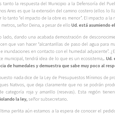
s tanto la respuesta del Municipio a la Defensoría del Pueb
os Aires es que la extensión del camino costero (ellos lo l
 lo tanto “el impacto de la obre es menor”. El impacto a la 
 metros, señor Deina, a pesar de ello
Ud. está asumiendo e
ro lado, dando una acabada demostración de desconocimi
icen que van hacer “alcantarillas de paso del agua para ma
e inundaciones en contacto con el humedal adyacente”. ¿E
e municipal, tendrá idea de lo que es un ecosistema,
. Ud.
cia de humedales y demuestra que sabe muy poco al resp
puesto nada dice de la Ley de Presupuestos Mínimos de pr
ues Nativos, que deja claramente que no se podrán prod
e categoría roja y amarillo (resevas). Esta región tienen
iolando la ley,
señor subsecretario.
tima perlita aún estamos a la espera de conocer el pedido 