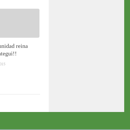
unidad reina
tegui!!
015