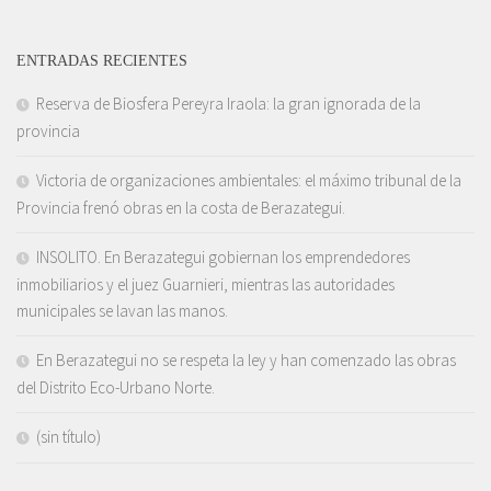
ENTRADAS RECIENTES
Reserva de Biosfera Pereyra Iraola: la gran ignorada de la
provincia
Victoria de organizaciones ambientales: el máximo tribunal de la
Provincia frenó obras en la costa de Berazategui.
INSOLITO. En Berazategui gobiernan los emprendedores
inmobiliarios y el juez Guarnieri, mientras las autoridades
municipales se lavan las manos.
En Berazategui no se respeta la ley y han comenzado las obras
del Distrito Eco-Urbano Norte.
(sin título)