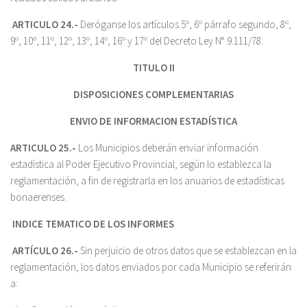
ARTICULO 24.-
Deróganse los artículos 5º, 6º párrafo segundo, 8º,
9º, 10º, 11º, 12º, 13º, 14º, 16º y 17º del Decreto Ley N° 9.111/78.
TITULO II
DISPOSICIONES COMPLEMENTARIAS
ENVIO DE INFORMACION ESTADÍSTICA
ARTICULO 25.-
Los Municipios deberán enviar información
estadística al Poder Ejecutivo Provincial, según lo establezca la
reglamentación, a fin de registrarla en los anuarios de estadísticas
bonaerenses.
INDICE TEMATICO DE LOS INFORMES
ARTÍCULO 26.-
Sin perjuicio de otros datos que se establezcan en la
reglamentación, los datos enviados por cada Municipio se referirán
a: