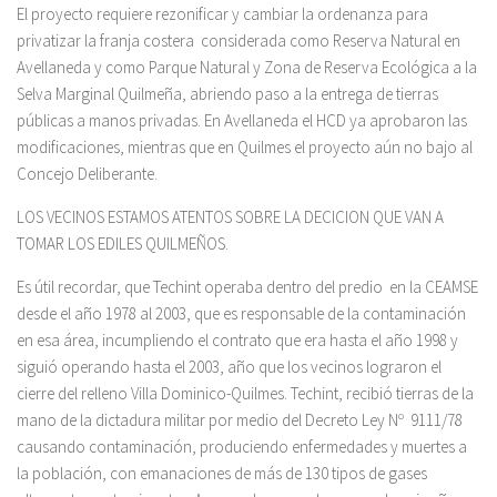
El proyecto requiere rezonificar y cambiar la ordenanza para
privatizar la franja costera considerada como Reserva Natural en
Avellaneda y como Parque Natural y Zona de Reserva Ecológica a la
Selva Marginal Quilmeña, abriendo paso a la entrega de tierras
públicas a manos privadas. En Avellaneda el HCD ya aprobaron las
modificaciones, mientras que en Quilmes el proyecto aún no bajo al
Concejo Deliberante.
LOS VECINOS ESTAMOS ATENTOS SOBRE LA DECICION QUE VAN A
TOMAR LOS EDILES QUILMEÑOS.
Es útil recordar, que Techint operaba dentro del predio en la CEAMSE
desde el año 1978 al 2003, que es responsable de la contaminación
en esa área, incumpliendo el contrato que era hasta el año 1998 y
siguió operando hasta el 2003, año que los vecinos lograron el
cierre del relleno Villa Dominico-Quilmes. Techint, recibió tierras de la
mano de la dictadura militar por medio del Decreto Ley Nº 9111/78
causando contaminación, produciendo enfermedades y muertes a
la población, con emanaciones de más de 130 tipos de gases