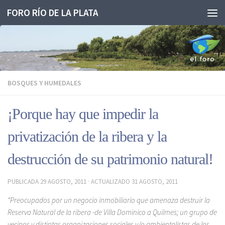
FORO RÍO DE LA PLATA
Saltar al contenido
BOSQUES Y HUMEDALES
¡Porque hay que impedir la
privatización de la ribera y la
destrucción de su patrimonio natural!
PUBLICADA
29 AGOSTO, 2011
· ACTUALIZADO
31 AGOSTO, 2011
“Preocupados por un negocio inmobiliario que amenaza destruir la
Reserva Natural de la ribera -de Villa Dominico a Quilmes; un grupo de
vecinos y distintas organizaciones sociales y/o ambientalistas de los