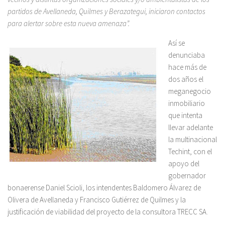
partidos de Avellaneda, Quilmes y Berazategui, iniciaron contactos
para alertar sobre esta nueva amenaza”.
Así se
denunciaba
hace más de
dos años el
meganegocio
inmobiliario
que intenta
llevar adelante
la multinacional
Techint, con el
apoyo del
gobernador
bonaerense Daniel Scioli, los intendentes Baldomero Álvarez de
Olivera de Avellaneda y Francisco Gutiérrez de Quilmes y la
justificación de viabilidad del proyecto de la consultora TRECC SA.