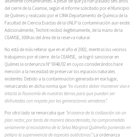
altamente contaminantes. A pesar de que ya han pasado seis años
del cierre de la Ceamse, según el informe solicitado por el Municipio
de Quilmes y realizado por el CIMA Departamento de Química de la
Facultad de Ciencia Exactas de la UNLP la contaminación aun existe.
Adicionalmente, Techint recibió ilegítimamente, de la mano de la
CEAMSE, 300has del área de la reserva natural.
No está de más reiterar que en el año el 2002, mientras los vecinos
trabajamos por el cierre de la CEAMSE, se logró sancionar en
Quilmes la ordenanza Nº 9348/02 en cuyos considerándos hace
mención a la necesidad de preservar los espacios naturales
existentes. Debido a la contaminacíon generada en ese lugar,
remarcando en dicha norma que:
“es nuestro deber mantener viva e
intacta la fisonomía de nuestras tierras para que puedan ser
disfrutadas con respeto por las generaciones venideras”.
Por otro lado se remarcaba que:
“el avance de la civilización sin un
plan rector, por tanto de manera desordenada, ha comprometido
seriamente al ecosistema de la Selva Marginal Quilmeña poniendo en
peligro la supervivencia de especies autóctonas”.
La ordenanza