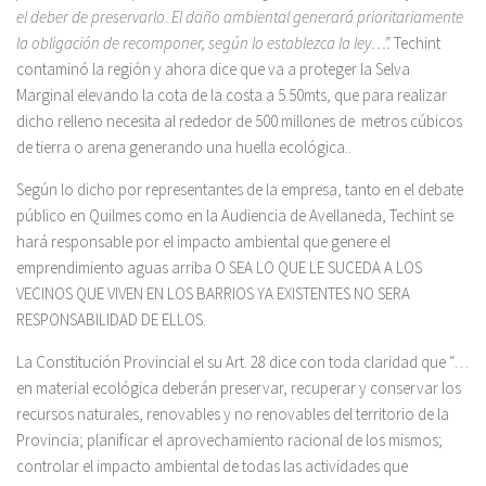
el deber de preservarlo
.
El daño ambiental generará prioritariamente
la obligación de recomponer, según lo establezca la ley…”.
Techint
contaminó la región y ahora dice que va a proteger la Selva
Marginal elevando la cota de la costa a 5.50mts, que para realizar
dicho relleno necesita al rededor de 500 millones de metros cúbicos
de tierra o arena generando una huella ecológica..
Según lo dicho por representantes de la empresa, tanto en el debate
público en Quilmes como en la Audiencia de Avellaneda, Techint se
hará responsable por el impacto ambiental que genere el
emprendimiento aguas arriba O SEA LO QUE LE SUCEDA A LOS
VECINOS QUE VIVEN EN LOS BARRIOS YA EXISTENTES NO SERA
RESPONSABILIDAD DE ELLOS.
La Constitución Provincial el su Art. 28 dice con toda claridad que “…
en material ecológica deberán preservar, recuperar y conservar los
recursos naturales, renovables y no renovables del territorio de la
Provincia; planificar el aprovechamiento racional de los mismos;
controlar el impacto ambiental de todas las actividades que