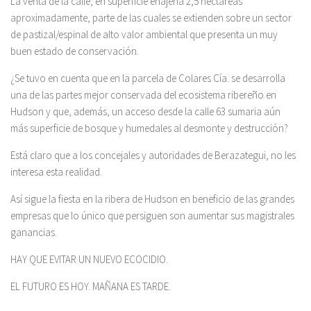
La venta de la calle, en superficie enajena 2,5 hectáreas
aproximadamente, parte de las cuales se extienden sobre un sector
de pastizal/espinal de alto valor ambiental que presenta un muy
buen estado de conservación.
¿Se tuvo en cuenta que en la parcela de Colares Cía. se desarrolla
una de las partes mejor conservada del ecosistema ribereño en
Hudson y que, además, un acceso desde la calle 63 sumaria aún
más superficie de bosque y humedales al desmonte y destrucción?
Está claro que a los concejales y autoridades de Berazategui, no les
interesa esta realidad.
Así sigue la fiesta en la ribera de Hudson en beneficio de las grandes
empresas que lo único que persiguen son aumentar sus magistrales
ganancias.
HAY QUE EVITAR UN NUEVO ECOCIDIO.
EL FUTURO ES HOY. MAÑANA ES TARDE.