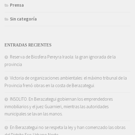
Prensa
Sin categoría
ENTRADAS RECIENTES
Reserva de Biosfera Pereyra Iraola: la gran ignorada de la
provincia
Victoria de organizaciones ambientales: el máximo tribunal de la
Provincia frenó obras en la costa de Berazategui.
INSOLITO. En Berazategui gobiernan los emprendedores
inmobiliarios y el juez Guarnieri, mientras las autoridades
municipales se lavan las manos.
En Berazategui no se respeta la ley y han comenzado las obras
del Distrito Eco-Urbano Norte.