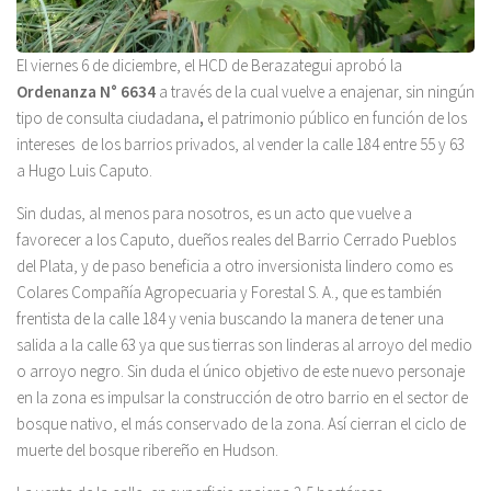
El viernes 6 de diciembre, el HCD de Berazategui aprobó la
Ordenanza N° 6634
a través de la cual vuelve a enajenar, sin ningún
tipo de consulta ciudadana
,
el patrimonio público en función de los
intereses de los barrios privados, al vender la calle 184 entre 55 y 63
a Hugo Luis Caputo.
Sin dudas, al menos para nosotros, es un acto que vuelve a
favorecer a los Caputo, dueños reales del Barrio Cerrado Pueblos
del Plata, y de paso beneficia a otro inversionista lindero como es
Colares Compañía Agropecuaria y Forestal S. A., que es también
frentista de la calle 184 y venia buscando la manera de tener una
salida a la calle 63 ya que sus tierras son linderas al arroyo del medio
o arroyo negro. Sin duda el único objetivo de este nuevo personaje
en la zona es impulsar la construcción de otro barrio en el sector de
bosque nativo, el más conservado de la zona. Así cierran el ciclo de
muerte del bosque ribereño en Hudson.