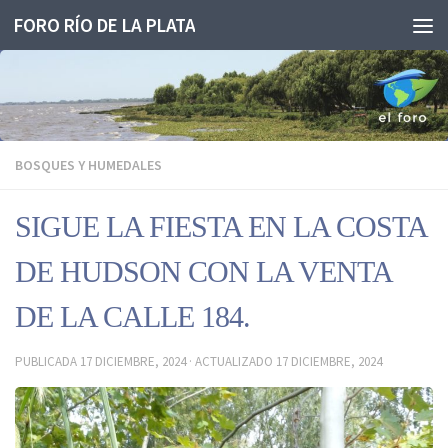
FORO RÍO DE LA PLATA
Saltar al contenido
BOSQUES Y HUMEDALES
SIGUE LA FIESTA EN LA COSTA
DE HUDSON CON LA VENTA
DE LA CALLE 184.
PUBLICADA
17 DICIEMBRE, 2024
· ACTUALIZADO
17 DICIEMBRE, 2024