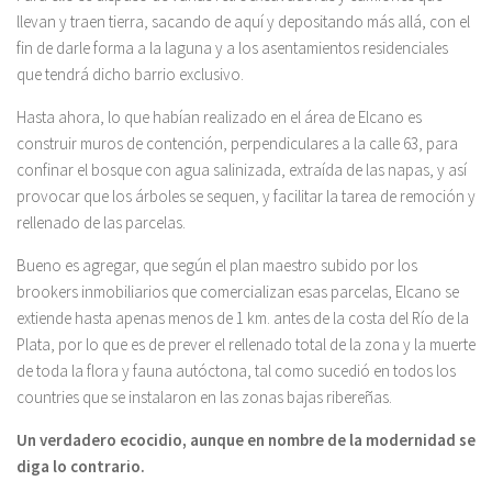
llevan y traen tierra, sacando de aquí y depositando más allá, con el
fin de darle forma a la laguna y a los asentamientos residenciales
que tendrá dicho barrio exclusivo.
Hasta ahora, lo que habían realizado en el área de Elcano es
construir muros de contención, perpendiculares a la calle 63, para
confinar el bosque con agua salinizada, extraída de las napas, y así
provocar que los árboles se sequen, y facilitar la tarea de remoción y
rellenado de las parcelas.
Bueno es agregar, que según el plan maestro subido por los
brookers inmobiliarios que comercializan esas parcelas, Elcano se
extiende hasta apenas menos de 1 km. antes de la costa del Río de la
Plata, por lo que es de prever el rellenado total de la zona y la muerte
de toda la flora y fauna autóctona, tal como sucedió en todos los
countries que se instalaron en las zonas bajas ribereñas.
Un verdadero ecocidio, aunque en nombre de la modernidad se
diga lo contrario.