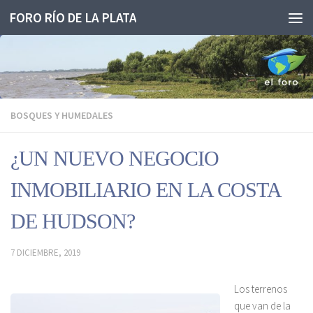
FORO RÍO DE LA PLATA
Saltar al contenido
BOSQUES Y HUMEDALES
¿UN NUEVO NEGOCIO
INMOBILIARIO EN LA COSTA
DE HUDSON?
7 DICIEMBRE, 2019
Los terrenos
que van de la