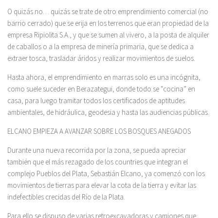
O quizás no… quizás se trate de otro emprendimiento comercial (no
barrio cerrado) que se erija en los terrenos que eran propiedad de la
empresa Ripiolita S.A., y que se sumen al vivero, a la posta de alquiler
de caballos o a la empresa de minería primaria, que se dedica a
extraer tosca, trasladar áridos y realizar movimientos de suelos.
Hasta ahora, el emprendimiento en marras solo es una incógnita,
como suele suceder en Berazategui, donde todo se “cocina” en
casa, para luego tramitar todos los certificados de aptitudes
ambientales, de hidráulica, geodesia y hasta las audiencias públicas.
ELCANO EMPIEZA A AVANZAR SOBRE LOS BOSQUES ANEGADOS
Durante una nueva recorrida por la zona, se pueda apreciar
también que el más rezagado de los countries que integran el
complejo Pueblos del Plata, Sebastián Elcano, ya comenzó con los
movimientos de tierras para elevar la cota de la tierra y evitar las
indefectibles crecidas del Río de la Plata.
Para ello se dispuso de varias retroexcavadoras y camiones que