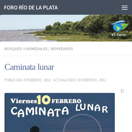
FORO RÍO DE LA PLATA
Saltar al contenido
BOSQUES Y HUMEDALES
/
NOVEDADES
Caminata lunar
PUBLICADA
9 FEBRERO, 2012
· ACTUALIZADO
10 FEBRERO, 2012
El