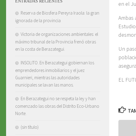
ENTRADAS RECIENTES
en el J
Reserva de Biosfera Pereyra Iraola: la gran
Ambas a
ignorada de la provincia
Estudio
desmont
Victoria de organizaciones ambientales: el
máximo tribunal de la Provincia frenó obras
Un paso
en la costa de Berazategui.
poblaci
INSOLITO. En Berazategui gobiernan los
asegura
emprendedores inmobiliarios y el juez
Guarnieri, mientras las autoridades
EL FUT
municipales se lavan las manos.
En Berazategui no se respeta la ley y han
comenzado las obras del Distrito Eco-Urbano
TAM
Norte.
(sin título)