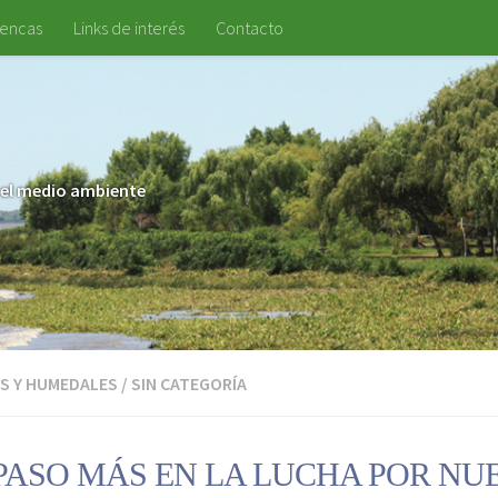
uencas
Links de interés
Contacto
 y el medio ambiente
S Y HUMEDALES
/
SIN CATEGORÍA
PASO MÁS EN LA LUCHA POR NU