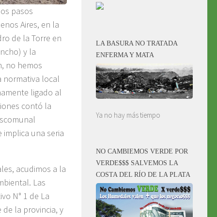
los pasos
enos Aires, en la
dro de la Torre en
LA BASURA NO TRATADA
ncho) y la
ENFERMA Y MATA
on, no hemos
 normativa local
hamente ligado al
iones contó la
Ya no hay más tiempo
descomunal
 implica una seria
NO CAMBIEMOS VERDE POR
VERDE$$$ SALVEMOS LA
ales, acudimos a la
COSTA DEL RÍO DE LA PLATA
mbiental. Las
ivo N° 1 de La
 de la provincia, y