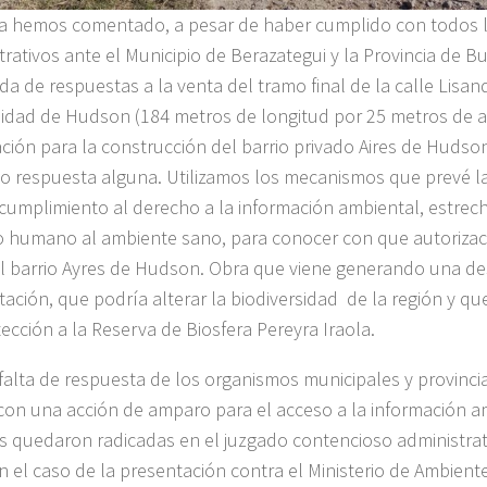
 hemos comentado, a pesar de haber cumplido con todos 
trativos ante el Municipio de Berazategui y la Provincia de Bu
a de respuestas a la venta del tramo final de la calle Lisan
lidad de Hudson (184 metros de longitud por 25 metros de a
ación para la construcción del barrio privado Aires de Huds
o respuesta alguna. Utilizamos los mecanismos que prevé la
 cumplimiento al derecho a la información ambiental, estrec
 humano al ambiente sano, para conocer con que autorizac
l barrio Ayres de Hudson. Obra que viene generando una 
tación, que podría alterar la biodiversidad de la región y que
ección a la Reserva de Biosfera Pereyra Iraola.
 falta de respuesta de los organismos municipales y provinci
a con una acción de amparo para el acceso a la información a
s quedaron radicadas en el juzgado contencioso administrat
n el caso de la presentación contra el Ministerio de Ambiente