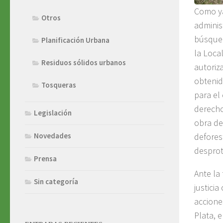
Como ya
Otros
adminis
búsqued
Planificación Urbana
la Loca
Residuos sólidos urbanos
autoriz
obtenid
Tosqueras
para el
derecho
Legislación
obra de
defores
Novedades
desprot
Prensa
Ante la
Sin categoría
justici
accione
Plata, e