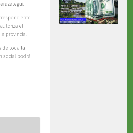
erazategui.
rrespondiente
autoriza el
a provincia.
 de toda la
n social podrá