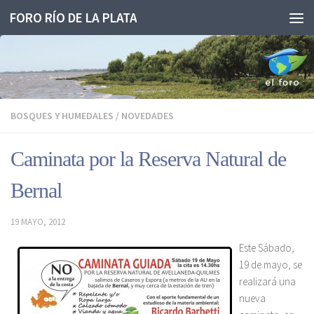
FORO RÍO DE LA PLATA
Saltar al contenido
BOSQUES Y HUMEDALES
/
NOVEDADES
Caminata por la Reserva Natural de
Bernal
19 MAYO, 2012
Este Sábado,
19 de mayo, se
realizará una
nueva