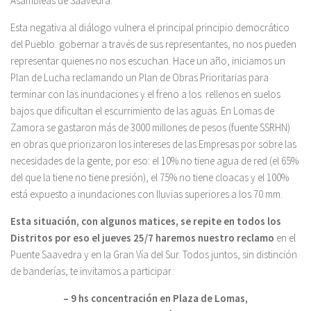
Asambleas de Saavedra.
Esta negativa al diálogo vulnera el principal principio democrático
del Pueblo: gobernar a través de sus representantes, no nos pueden
representar quienes no nos escuchan. Hace un año, iniciamos un
Plan de Lucha reclamando un Plan de Obras Prioritarias para
terminar con las inundaciones y el freno a los rellenos en suelos
bajos que dificultan el escurrimiento de las aguas. En Lomas de
Zamora se gastaron más de 3000 millones de pesos (fuente SSRHN)
en obras que priorizaron los intereses de las Empresas por sobre las
necesidades de la gente, por eso: el 10% no tiene agua de red (el 65%
del que la tiene no tiene presión), el 75% no tiene cloacas y el 100%
está expuesto a inundaciones con lluvias superiores a los 70 mm.
Esta situación, con algunos matices, se repite en todos los
Distritos por eso el jueves 25/7 haremos nuestro reclamo
en el
Puente Saavedra y en la Gran Vía del Sur. Todos juntos, sin distinción
de banderías, te invitamos a participar:
– 9 hs concentración en Plaza de Lomas,