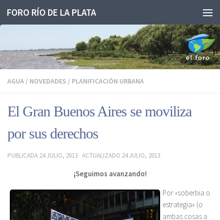
FORO RÍO DE LA PLATA
Saltar al contenido
AGUA
/
NOVEDADES
/
PLANIFICACIÓN URBANA
El Gran Buenos Aires se moviliza
por sus derechos
PUBLICADA
24 JULIO, 2013
· ACTUALIZADO
24 JULIO, 2013
¡Seguimos avanzando!
Por «soberbia o
estrategia» (o
ambas cosas a