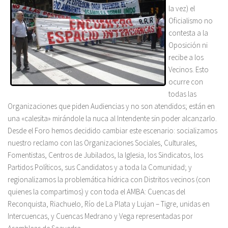
la vez) el
Oficialismo no
contesta a la
Oposición ni
recibe a los
Vecinos. Esto
ocurre con
todas las
Organizaciones que piden Audiencias y no son atendidos; están en
una «calesita» mirándole la nuca al Intendente sin poder alcanzarlo.
Desde el Foro hemos decidido cambiar este escenario: socializamos
nuestro reclamo con las Organizaciones Sociales, Culturales,
Fomentistas, Centros de Jubilados, la Iglesia, los Sindicatos, los
Partidos Políticos, sus Candidatos y a toda la Comunidad; y
regionalizamos la problemática hídrica con Distritos vecinos (con
quienes la compartimos) y con toda el AMBA: Cuencas del
Reconquista, Riachuelo, Río de La Plata y Lujan – Tigre, unidas en
Intercuencas, y Cuencas Medrano y Vega representadas por