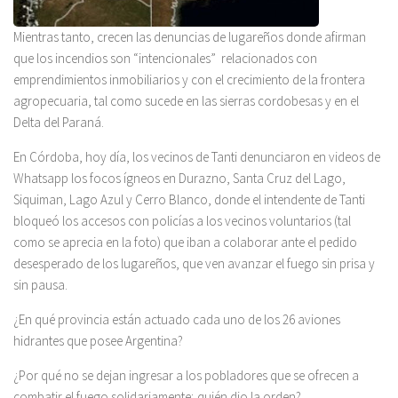
Mientras tanto, crecen las denuncias de lugareños donde afirman
que los incendios son “intencionales” relacionados con
emprendimientos inmobiliarios y con el crecimiento de la frontera
agropecuaria, tal como sucede en las sierras cordobesas y en el
Delta del Paraná.
En Córdoba, hoy día, los vecinos de Tanti denunciaron en videos de
Whatsapp los focos ígneos en Durazno, Santa Cruz del Lago,
Siquiman, Lago Azul y Cerro Blanco, donde el intendente de Tanti
bloqueó los accesos con policías a los vecinos voluntarios (tal
como se aprecia en la foto) que iban a colaborar ante el pedido
desesperado de los lugareños, que ven avanzar el fuego sin prisa y
sin pausa.
¿En qué provincia están actuado cada uno de los 26 aviones
hidrantes que posee Argentina?
¿Por qué no se dejan ingresar a los pobladores que se ofrecen a
combatir el fuego solidariamente; quién dio la orden?