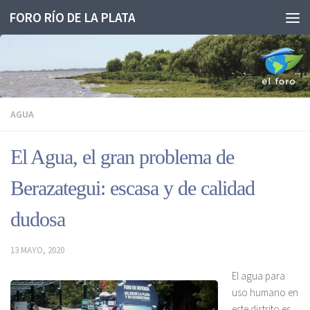
FORO RÍO DE LA PLATA
Saltar al contenido
AGUA
El Agua, el gran problema de
Berazategui: escasa y de calidad
dudosa
13 MAYO, 2020
El agua para
uso humano en
este distrito es