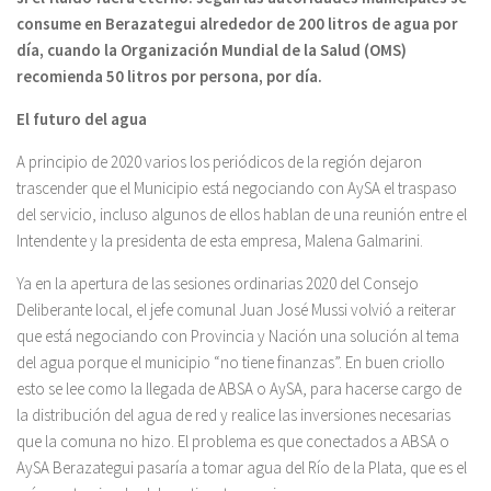
consume en Berazategui alrededor de 200 litros de agua por
día, cuando la Organización Mundial de la Salud (OMS)
recomienda 50 litros por persona, por día.
El futuro del agua
A principio de 2020 varios los periódicos de la región dejaron
trascender que el Municipio está negociando con AySA el traspaso
del servicio, incluso algunos de ellos hablan de una reunión entre el
Intendente y la presidenta de esta empresa, Malena Galmarini.
Ya en la apertura de las sesiones ordinarias 2020 del Consejo
Deliberante local, el jefe comunal Juan José Mussi volvió a reiterar
que está negociando con Provincia y Nación una solución al tema
del agua porque el municipio “no tiene finanzas”. En buen criollo
esto se lee como la llegada de ABSA o AySA, para hacerse cargo de
la distribución del agua de red y realice las inversiones necesarias
que la comuna no hizo. El problema es que conectados a ABSA o
AySA Berazategui pasaría a tomar agua del Río de la Plata, que es el