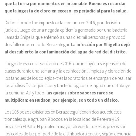
que la torna por momentos en intomable
.
Bueno es recordar
que la ingesta de cloro en exceso, es perjudicial para la salud.
Dicho clorado fue impuesto a la comuna en 2016, por decisión
judicial, luego de una negada epidemia generada por una bacteria
llamada Shigella que enfermó a unas diez mil personas y provocó
dos fallecidos en todo Berazategui.
La infección por Shigella dejó
al descubierto la contaminación del agua de red del distrito.
Luego de esa crisis sanitaria de 2016 -que incluyó la suspensión de
clases durante una semana y la desinfección, limpieza y cloración de
los tanques de los colegios- tres laboratorios se encargan de realizar
los análisis físico-químicos y bacteriológicos del agua que distribuye
la comuna. Así y todo,
las quejas sobre sabores raros se
multiplican: en Hudson, por ejemplo, son todo un clásico.
Los 106 pozos existentes en Berazategui tienen dos acueductos
troncales que agrupan 9 pozos en la localidad de Pereyra y 19
pozos en El Pato. El problema mayor alrededor de esos pozos son
los cortes de luz por parte de la distribuidora Edesur, según denuncia