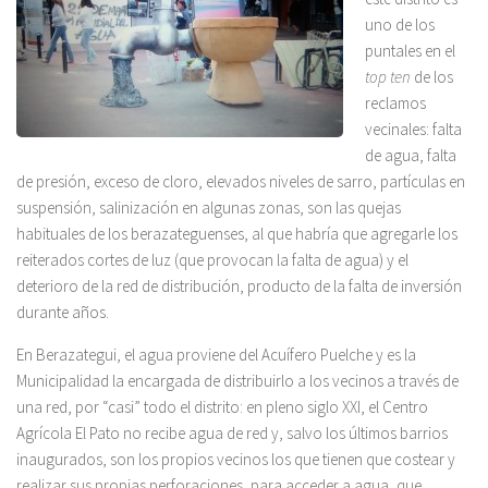
uno de los
puntales en el
top ten
de los
reclamos
vecinales: falta
de agua, falta
de presión, exceso de cloro, elevados niveles de sarro, partículas en
suspensión, salinización en algunas zonas, son las quejas
habituales de los berazateguenses, al que habría que agregarle los
reiterados cortes de luz (que provocan la falta de agua) y el
deterioro de la red de distribución, producto de la falta de inversión
durante años.
En Berazategui, el agua proviene del Acuífero Puelche y es la
Municipalidad la encargada de distribuirlo a los vecinos a través de
una red, por “casi” todo el distrito: en pleno siglo XXI, el Centro
Agrícola El Pato no recibe agua de red y, salvo los últimos barrios
inaugurados, son los propios vecinos los que tienen que costear y
realizar sus propias perforaciones, para acceder a agua, que