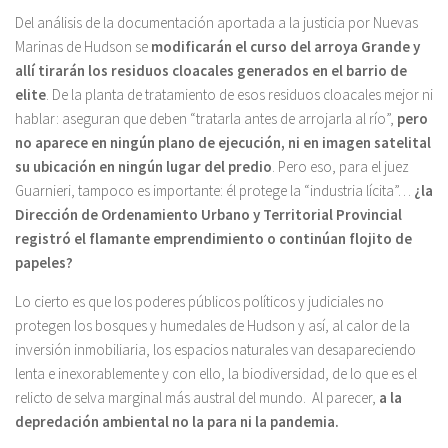
Del análisis de la documentación aportada a la justicia por Nuevas
Marinas de Hudson se
modificarán el curso del arroya Grande
y
allí tirarán los residuos cloacales generados en el barrio de
elite
. De la planta de tratamiento de esos residuos cloacales mejor ni
hablar: aseguran que deben “tratarla antes de arrojarla al río”,
pero
no aparece en ningún plano de ejecución, ni en imagen satelital
su ubicación en ningún lugar del predio
. Pero eso, para el juez
Guarnieri, tampoco es importante: él protege la “industria lícita”…
¿la
Dirección de Ordenamiento Urbano y Territorial Provincial
registró el flamante emprendimiento o continúan flojito de
papeles?
Lo cierto es que los poderes públicos políticos y judiciales no
protegen los bosques y humedales de Hudson y así, al calor de la
inversión inmobiliaria, los espacios naturales van desapareciendo
lenta e inexorablemente y con ello, la biodiversidad, de lo que es el
relicto de selva marginal más austral del mundo. Al parecer,
a la
depredación ambiental no la para ni la pandemia.