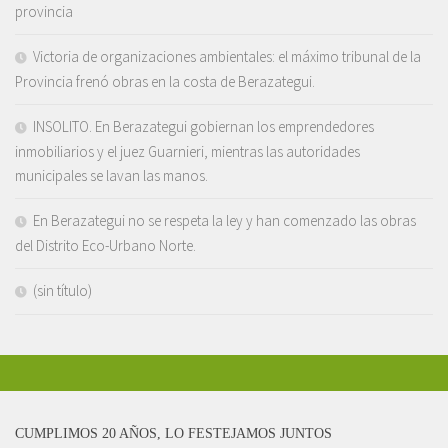
provincia
Victoria de organizaciones ambientales: el máximo tribunal de la
Provincia frenó obras en la costa de Berazategui.
INSOLITO. En Berazategui gobiernan los emprendedores
inmobiliarios y el juez Guarnieri, mientras las autoridades
municipales se lavan las manos.
En Berazategui no se respeta la ley y han comenzado las obras
del Distrito Eco-Urbano Norte.
(sin título)
CUMPLIMOS 20 AÑOS, LO FESTEJAMOS JUNTOS