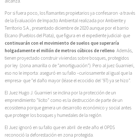
alcanza.
Por si fuera poco, los flamantes propietarios ya confesaron -a través
de la Evaluación de Impacto Ambiental realizada por Ambiente y
Territorio S.A., presentado diciembre de 2020 aunque por el barrio
Elcano (Pueblos del Plata), que figura en el expediente judicial- que
continuarán con el movimiento de suelos que superaría
holgadamente
el millón de metros cúbicos de relleno
. Además,
tienen proyectado construir viviendas sobre bosques, protegidos
por ley (zona amarilla o de “amortiguación”). Pero al juez Guarnieri,
eso no le importa: aseguró en su fallo –curiosamente al igual que la
empresa- que “el daño mayor (léase el ecocidio del ‘97) ya se hizo”.
El Juez Hugo J. Guarnieri se inclina por la protección de un
emprendimiento “licito” como es la destrucción de parte de un
ecosistema porque genera un desarrollo económico y social antes
que proteger los bosques y humedales de la región.
El Juez ignoró en su fallo que en abril de este año el OPDS
reconoció la deforestación en zona protegida.