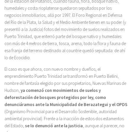
de la estación de Plátanos, cuando fauna, flora, bosque nativo,
humedales y costa rioplatense quedaron sepultados por los
negocios inmobiliarios, allá por 1997. El Foro Regional en Defensa
del Río de la Plata, la Salud y el Medio Ambiente tienen en su poder (y
presentó a la Justicia) fotos del movimiento de suelos realizados en
Puerto Trinidad, que enterró parte del bosque nativo y humedales
con más de 4 metros de tierra, tosca, arena; todo la flora y fauna de
esa franja del terreno destinado al countrie quedó sepultada: de ahí
lo de Ecocidio.
El caso es que ahora, con nuevo nombre y dueños, el
emprendimiento Puerto Trinidad se transformó en Puerto Bellini,
nombre de fantasía elegido por sus propietarios, Nuevas Marinas de
Hudson,
ya comenzó con movimientos de suelos y
deforestación de bosques protegidos por ley, como
denunciáramos ante la Municipalidad de Berazategui y el OPDS
(Organismo Provincial para el Desarrollo Sostenible, autoridad
ambiental provincial). Frente a la inacción de estos dos estamentos
del Estado,
se lo denunció ante la justicia
, aunque al parecer, no