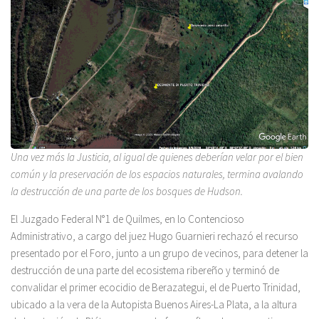
Una vez más la Justicia, al igual de quienes deberían velar por el bien
común y la preservación de los espacios naturales, termina avalando
la destrucción de una parte de los bosques de Hudson.
El Juzgado Federal N°1 de Quilmes, en lo Contencioso
Administrativo, a cargo del juez Hugo Guarnieri rechazó el recurso
presentado por el Foro, junto a un grupo de vecinos, para detener la
destrucción de una parte del ecosistema ribereño y terminó de
convalidar el primer ecocidio de Berazategui, el de Puerto Trinidad,
ubicado a la vera de la Autopista Buenos Aires-La Plata, a la altura