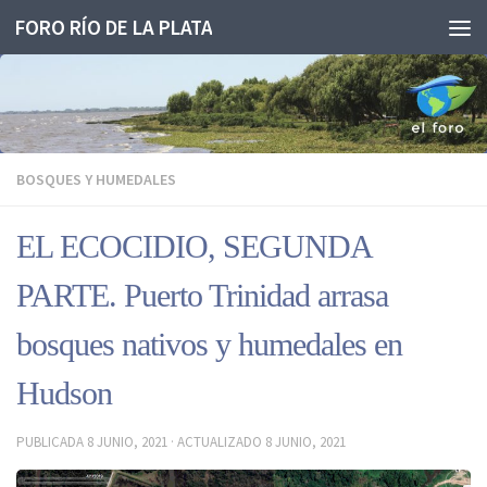
FORO RÍO DE LA PLATA
Saltar al contenido
BOSQUES Y HUMEDALES
EL ECOCIDIO, SEGUNDA
PARTE. Puerto Trinidad arrasa
bosques nativos y humedales en
Hudson
PUBLICADA
8 JUNIO, 2021
· ACTUALIZADO
8 JUNIO, 2021