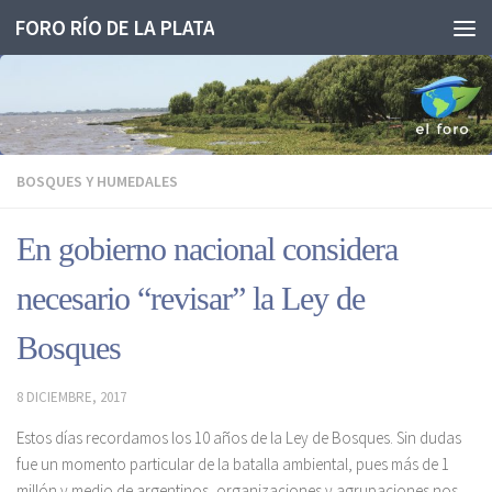
FORO RÍO DE LA PLATA
Saltar al contenido
BOSQUES Y HUMEDALES
En gobierno nacional considera
necesario “revisar” la Ley de
Bosques
8 DICIEMBRE, 2017
Estos días recordamos los 10 años de la Ley de Bosques. Sin dudas
fue un momento particular de la batalla ambiental, pues más de 1
millón y medio de argentinos, organizaciones y agrupaciones nos