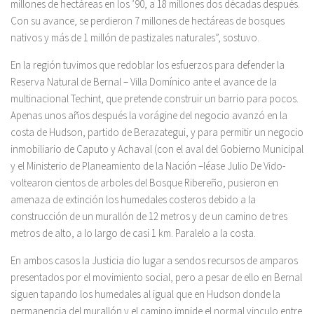
millones de hectáreas en los ’90, a 18 millones dos décadas después.
Con su avance, se perdieron 7 millones de hectáreas de bosques
nativos y más de 1 millón de pastizales naturales”, sostuvo.
En la región tuvimos que redoblar los esfuerzos para defender la
Reserva Natural de Bernal – Villa Domínico ante el avance de la
multinacional Techint, que pretende construir un barrio para pocos.
Apenas unos años después la vorágine del negocio avanzó en la
costa de Hudson, partido de Berazategui, y para permitir un negocio
inmobiliario de Caputo y Achaval (con el aval del Gobierno Municipal
y el Ministerio de Planeamiento de la Nación –léase Julio De Vido-
voltearon cientos de arboles del Bosque Ribereño, pusieron en
amenaza de extinción los humedales costeros debido a la
construcción de un murallón de 12 metros y de un camino de tres
metros de alto, a lo largo de casi 1 km. Paralelo a la costa.
En ambos casos la Justicia dio lugar a sendos recursos de amparos
presentados por el movimiento social, pero a pesar de ello en Bernal
siguen tapando los humedales al igual que en Hudson donde la
permanencia del murallón y el camino impide el normal vinculo entre