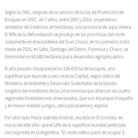
Según la ONU, después de la sanción de la Ley de Protección de
Bosques en 2007, en 7 años, entre 2007 y 2014, se perdieron
alrededor de 5 millones de hectáreas, una provincia de Jujuy entera.
El 90% de la deforestación se produjo en las provincias del norte.
Justamente en el ecosistema del Gran Chaco, en los primeros ocho
meses de 2016, en Salta, Santiago del Estero, Formosa y Chaco, se
desmontaron 60.188 hectáreas para desarrollos agropecuarios.
El año pasado desaparecieron 136.470 ha de bosques, una
superficie que equivale a seis veces la Capital, según datos del
Ministerio de Ambiente y Desarrollo Sustentable de la Nación
surgidos del monitoreo de las 16 provincias que abarcan las cuatro
regionales forestales más amenazadas, que son el parque chaqueño
y en menor medida yungas, selva paranaense y espinal.
Por otro lado María Gabriela Ensinck, escribía en El Cronista -en
marzo de este año- que el 18% de la superficie mundial sembrada
con soja está en la Argentina. “El verde cultivo pasó de ocupar 5