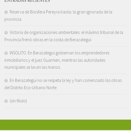
ENTRADAS RECIENTES
Reserva de Biosfera Pereyra Iraola: la gran ignorada de la
provincia
Victoria de organizaciones ambientales: el máximo tribunal de la
Provincia frenó obras en la costa de Berazategui.
INSOLITO. En Berazategui gobiernan los emprendedores
inmobiliarios y el juez Guarnieri, mientras las autoridades
municipales se lavan las manos.
En Berazategui no se respeta la ley y han comenzado las obras
del Distrito Eco-Urbano Norte.
(sin título)