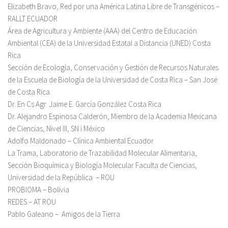
Elizabeth Bravo, Red por una América Latina Libre de Transgénicos –
RALLT ECUADOR
Área de Agricultura y Ambiente (AAA) del Centro de Educación
Ambiental (CEA) de la Universidad Estatal a Distancia (UNED) Costa
Rica
Sección de Ecología, Conservación y Gestión de Recursos Naturales
de la Escuela de Biología de la Universidad de Costa Rica – San José
de Costa Rica
Dr. En Cs Agr. Jaime E. García González Costa Rica
Dr. Alejandro Espinosa Calderón, Miembro de la Academia Mexicana
de Ciencias, Nivel III, SN i México
Adolfo Maldonado – Clínica Ambiental Ecuador
La Trama, Laboratorio de Trazabilidad Molecular Alimentaria,
Sección Bioquímica y Biología Molecular Faculta de Ciencias,
Universidad de la República – ROU
PROBIOMA – Bolivia
REDES – AT ROU
Pablo Galeano – Amigos de la Tierra