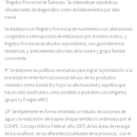
“Registro Provincial de Tumores». Se sistematicen estadísticas
oficiales tanto de diagnóstico como de fallecimientos por esta
causa.
Se establezca un Registro Provincial de nacimientos con alteraciones
congénitas e interrupciones de embarazos por el mismo motivo, y
Registro Provincial de abortos espontáneos, con georreferencia
residencial, y antecedentes laborales de la madre y grupo familiar
conviviente.
9º Se elaboren las políticas necesarias para lograr la prohibición a la
brevedad en el territorio provincial del uso de los productos
rotulados como banda III y IV por su alta toxicidad y aquellos que
hayan sido clasificados como posibles o probables cancerígenos
(grupo I y II según IARC).
10º Se Implemente en forma inmediata un estudio de las tomas de
agua y la realización del mapeo (mapas temáticos ordenados por el
COHIFE -Consejo Hídrico Federal- año 2007) de las áreas de recarga
de los acuíferos de las diferentes localidades de la provincia, con el