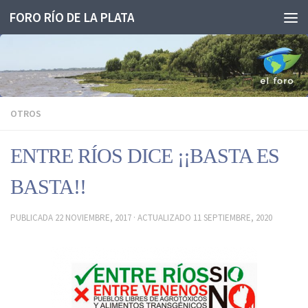
FORO RÍO DE LA PLATA
Saltar al contenido
OTROS
ENTRE RÍOS DICE ¡¡BASTA ES
BASTA!!
PUBLICADA
22 NOVIEMBRE, 2017
· ACTUALIZADO
11 SEPTIEMBRE, 2020