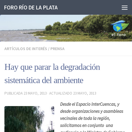
FORO RÍO DE LA PLATA
Saltar al contenido
ARTÍCULOS DE INTERÉS
/
PRENSA
Hay que parar la degradación
sistemática del ambiente
PUBLICADA
23 MAYO, 2013
· ACTUALIZADO
23 MAYO, 2013
Desde el Espacio InterCuencas, y
desde organizaciones y asambleas
vecinales de toda la región,
solicitamos en conjunto una