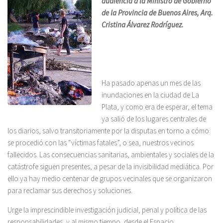
audiencia a la Ministro de Gobierno
de la Provincia de Buenos Aires, Arq.
Cristina Álvarez Rodríguez.
Ha pasado apenas un mes de las
inundaciones en la ciudad de La
Plata, y como era de esperar, el tema
ya salió de los lugares centrales de
los diarios, salvo transitoriamente por la disputas en torno a cómo
se procedió con las “víctimas fatales”, o sea, nuestros vecinos
fallecidos. Las consecuencias sanitarias, ambientales y sociales de la
catástrofe siguen presentes, a pesar de la invisibilidad mediática. Por
ello ya hay medio centenar de grupos vecinales que se organizaron
para reclamar sus derechos y soluciones.
Urge la imprescindible investigación judicial, penal y política de las
responsabilidades, y al mismo tiempo, desde el Espacio