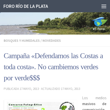
FORO RÍO DE LA PLATA
Saltar al contenido
BOSQUES Y HUMEDALES
/
NOVEDADES
Campaña «Defendamos las Costas a
toda costa». No cambiemos verdes
por verde$$$
PUBLICADA
17 MAYO, 2013
· ACTUALIZADO
17 MAYO, 2013
Los medios
masivos de
comunicación