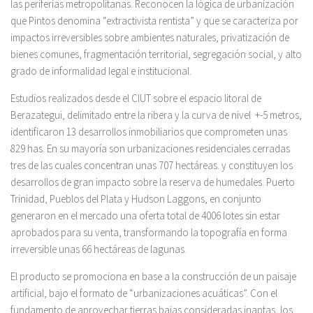
las periferias metropolitanas. Reconocen la lógica de urbanización
que Pintos denomina “extractivista rentista” y que se caracteriza por
impactos irreversibles sobre ambientes naturales, privatización de
bienes comunes, fragmentación territorial, segregación social, y alto
grado de informalidad legal e institucional.
Estudios realizados desde el CIUT sobre el espacio litoral de
Berazategui, delimitado entre la ribera y la curva de nivel +-5 metros,
identificaron 13 desarrollos inmobiliarios que comprometen unas
829 has. En su mayoría son urbanizaciones residenciales cerradas
tres de las cuales concentran unas 707 hectáreas. y constituyen los
desarrollos de gran impacto sobre la reserva de humedales. Puerto
Trinidad, Pueblos del Plata y Hudson Laggons, en conjunto
generaron en el mercado una oferta total de 4006 lotes sin estar
aprobados para su venta, transformando la topografía en forma
irreversible unas 66 hectáreas de lagunas.
El producto se promociona en base a la construcción de un paisaje
artificial, bajo el formato de “urbanizaciones acuáticas”. Con el
fundamento de aprovechar tierras bajas consideradas inaptas, los