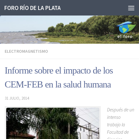
FORO RÍO DE LA PLATA
Saltar al contenido
ELECTROMAGNETISMO
Informe sobre el impacto de los
CEM-FEB en la salud humana
31 JULIO, 2014
Después de un
intenso
trabajo la
Facultad de