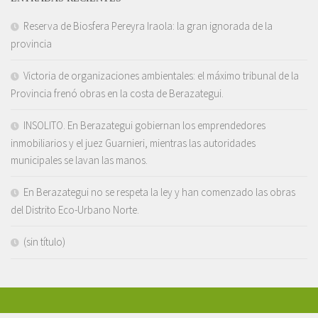
Reserva de Biosfera Pereyra Iraola: la gran ignorada de la
provincia
Victoria de organizaciones ambientales: el máximo tribunal de la
Provincia frenó obras en la costa de Berazategui.
INSOLITO. En Berazategui gobiernan los emprendedores
inmobiliarios y el juez Guarnieri, mientras las autoridades
municipales se lavan las manos.
En Berazategui no se respeta la ley y han comenzado las obras
del Distrito Eco-Urbano Norte.
(sin título)