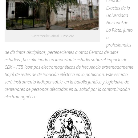
Ciencias
Exactas de la
Universidad
Nacional de
La Plata, junto
Subestación Sobral - Ezpeleta
a
profesionales
de distintas disciplinas, pertenecientes a otros Centros de altos
estudios , ha culminado un importante estudio sobre el impacto de
CEM – FEB (campos electromagnéticos de frecuencia extremadamente
baja) de redes de distribución eléctrica en lo población. Este estudio
será instrumento indispensable en la batalla jurídica y legislativa de
centenares de personas afectadas en su salud por la contaminación
electromagnética.