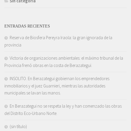
Sin categoría
ENTRADAS RECIENTES
Reserva de Biosfera Pereyra Iraola: la gran ignorada de la
provincia
Victoria de organizaciones ambientales: el máximo tribunal de la
Provincia frenó obras en la costa de Berazategui.
INSOLITO. En Berazategui gobiernan los emprendedores
inmobiliarios y el juez Guarnieri, mientras las autoridades
municipales se lavan las manos.
En Berazategui no se respeta la ley y han comenzado las obras
del Distrito Eco-Urbano Norte.
(sin título)