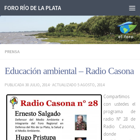
FORO RÍO DE LA PLATA
Saltar al contenido
PRENSA
Educación ambiental – Radio Casona
PUBLICADA
30 JULIO, 2014
· ACTUALIZADO
5 AGOSTO, 2014
Compartimos
con ustedes el
programa de
radio N° 28 de
Radio Casona,
donde