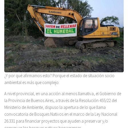
¿Y por qué afirmamos esto? Porque el estado de situación socio
ambiental es más que complejo:
A nivel provincial, en una acción al menos llamativa, el Gobierno de
la Provincia de Buenos Aires, a través de la Resolución 455/22 del
Ministerio de Ambiente, dispuso la apertura de lo que llama
convocatoria de Bosques Nativos en el marco de la Ley Nacional
26.331 para financiar proyectos que ayuden a
preservar y/o
conservar los bosques nativos bonaerenses.