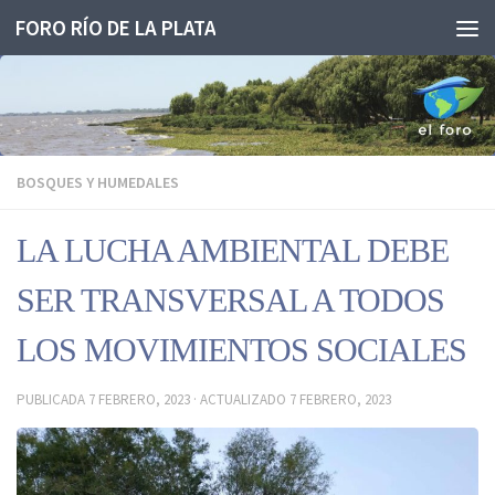
FORO RÍO DE LA PLATA
Saltar al contenido
BOSQUES Y HUMEDALES
LA LUCHA AMBIENTAL DEBE
SER TRANSVERSAL A TODOS
LOS MOVIMIENTOS SOCIALES
PUBLICADA
7 FEBRERO, 2023
· ACTUALIZADO
7 FEBRERO, 2023