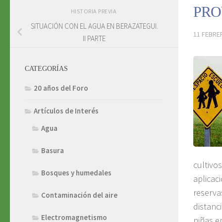
PROV
HISTORIA PREVIA
SITUACIÓN CON EL AGUA EN BERAZATEGUI.
11 FEBRE
II PARTE
CATEGORÍAS
20 años del Foro
Artículos de Interés
Agua
Basura
cultivo
Bosques y humedales
aplicac
reserva
Contaminación del aire
distanc
Electromagnetismo
niñas e