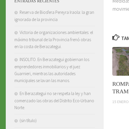
Medidas
ENTRADAS RECIENTES
movimie
Reserva de Biosfera Pereyra Iraola: la gran
ignorada de la provincia
Victoria de organizaciones ambientales: el
TAM
máximo tribunal de la Provincia frenó obras
en la costa de Berazategui.
INSOLITO. En Berazategui gobiernan los
emprendedores inmobiliarios y el juez
Guarnieri, mientras las autoridades
municipales se lavan las manos.
ROMP
TRAM
En Berazategui no se respeta la ley y han
comenzado las obras del Distrito Eco-Urbano
15 ENERO
Norte.
(sin título)