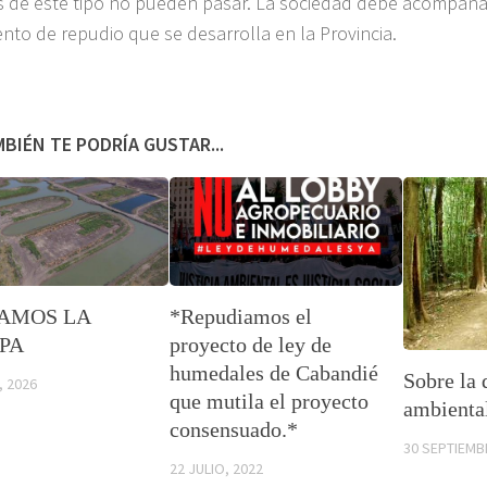
 de este tipo no pueden pasar. La sociedad debe acompaña
nto de repudio que se desarrolla en la Provincia.
BIÉN TE PODRÍA GUSTAR...
AMOS LA
*Repudiamos el
PA
proyecto de ley de
humedales de Cabandié
Sobre la 
, 2026
que mutila el proyecto
ambiental
consensuado.*
30 SEPTIEMB
22 JULIO, 2022