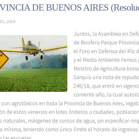
INCIA DE BUENOS AIRES (Resoluci
RO, 2019
Juntos, la Asamblea en Def
de Biosfera Parque Provincia
el Foro en Defensa del Río d
y el Medio Ambiente hemos 
Ministro de Agricultura bo
Sarquís una nota de repudio
246/18, que entró en vigenci
corriente año, la cual autori
s con agrotóxicos en toda la Provincia de Buenos Aries, legal
ión de estos venenos en lotes linderos a ciudades, poblacion
s naturales, márgenes de cursos de agua, sin especificar nin
ia mínima, teniendo como único límite el horario de ingresos 
n las escuelas.