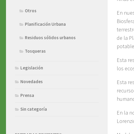
Otros
En nues
Biosfer
Planificación Urbana
terrest
de la P
Residuos sólidos urbanos
potable
Tosqueras
Esta re
los ecos
Legislación
Esta re
Novedades
recurso
Prensa
humanos
Sin categoría
En la n
Lorenzi