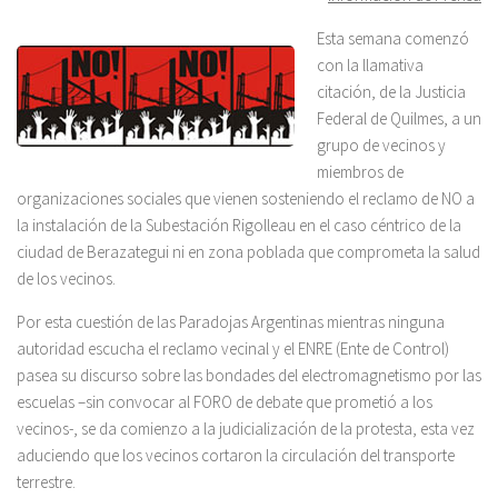
Esta semana comenzó
con la llamativa
citación, de la Justicia
Federal de Quilmes, a un
grupo de vecinos y
miembros de
organizaciones sociales que vienen sosteniendo el reclamo de NO a
la instalación de la Subestación Rigolleau en el caso céntrico de la
ciudad de Berazategui ni en zona poblada que comprometa la salud
de los vecinos.
Por esta cuestión de las Paradojas Argentinas mientras ninguna
autoridad escucha el reclamo vecinal y el ENRE (Ente de Control)
pasea su discurso sobre las bondades del electromagnetismo por las
escuelas –sin convocar al FORO de debate que prometió a los
vecinos-, se da comienzo a la judicialización de la protesta, esta vez
aduciendo que los vecinos cortaron la circulación del transporte
terrestre.