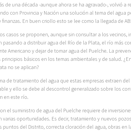
ás de una década -aunque ahora se ha agravado-, volvió a re
ndo con Provincia y Nación una solución al tema del agua p
e finanzas. En buen criollo esto se lee como la llegada de AB
s casos se proponen, aunque sin consultar a los vecinos, i
n pasando a distribuir agua del Río de la Plata, el río más 
nte Americano y dejar de tomar agua del Puelche. La preven
 principios básicos en los temas ambientales y de salud. ¿En
lata no se aplican?
ema de tratamiento del agua que estas empresas extraen del 
iable y ello se debe al descontrol generalizado sobre los c
n en este río.
con el suministro de agua del Puelche requiere de inversion
n varias oportunidades. Es decir, tratamiento y nuevos pozo
s puntos del Distrito, correcta cloración del agua, obras en l