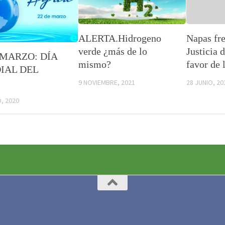
ALERTA.Hidrogeno
Napas fre
verde ¿más de lo
Justicia 
 MARZO: DÍA
mismo?
favor de 
IAL DEL
9 NOVIEMBRE, 2021
28 JUNIO, 20
, 2020