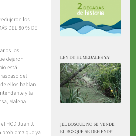
 redujeron los
MÁS DEL 80 % DE
arios los
LEY DE HUMEDALES YA!
que dejaron
pio está
traspaso del
 de ellos hablan
Intendente y la
esa, Malena
 del HCD Juan J.
¡EL BOSQUE NO SE VENDE,
n problema que ya
EL BOSQUE SE DEFIENDE!