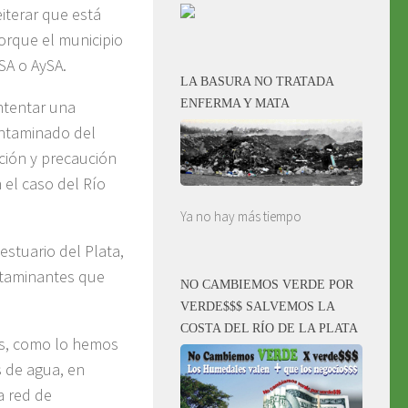
iterar que está
orque el municipio
SA o AySA.
LA BASURA NO TRATADA
ENFERMA Y MATA
ntentar una
contaminado del
ción y precaución
 el caso del Río
Ya no hay más tiempo
estuario del Plata,
ontaminantes que
NO CAMBIEMOS VERDE POR
VERDE$$$ SALVEMOS LA
COSTA DEL RÍO DE LA PLATA
es, como lo hemos
s de agua, en
a red de