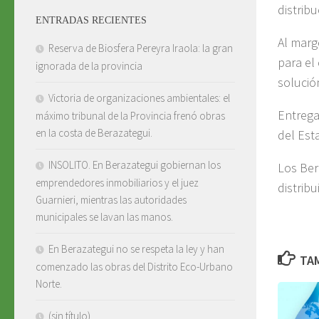
distrib
ENTRADAS RECIENTES
Al marg
Reserva de Biosfera Pereyra Iraola: la gran
para el
ignorada de la provincia
solució
Victoria de organizaciones ambientales: el
Entrega
máximo tribunal de la Provincia frenó obras
en la costa de Berazategui.
del Est
INSOLITO. En Berazategui gobiernan los
Los Ber
emprendedores inmobiliarios y el juez
distrib
Guarnieri, mientras las autoridades
municipales se lavan las manos.
En Berazategui no se respeta la ley y han
TAM
comenzado las obras del Distrito Eco-Urbano
Norte.
(sin título)