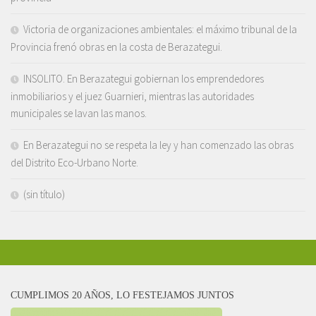
Victoria de organizaciones ambientales: el máximo tribunal de la
Provincia frenó obras en la costa de Berazategui.
INSOLITO. En Berazategui gobiernan los emprendedores
inmobiliarios y el juez Guarnieri, mientras las autoridades
municipales se lavan las manos.
En Berazategui no se respeta la ley y han comenzado las obras
del Distrito Eco-Urbano Norte.
(sin título)
CUMPLIMOS 20 AÑOS, LO FESTEJAMOS JUNTOS