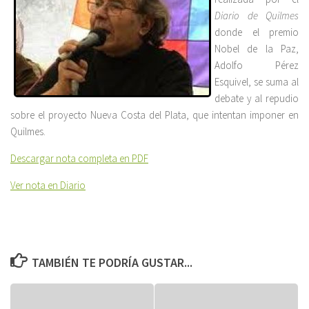
Diario de Quilmes
donde el premio
Nobel de la Paz,
Adolfo Pérez
Esquivel, se suma al
debate y al repudio
sobre el proyecto Nueva Costa del Plata, que intentan imponer en
Quilmes.
Descargar nota completa en PDF
Ver nota en Diario
TAMBIÉN TE PODRÍA GUSTAR...