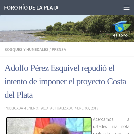
FORO RÍO DE LA PLATA
Saltar al contenido
BOSQUES Y HUMEDALES
/
PRENSA
Adolfo Pérez Esquivel repudió el
intento de imponer el proyecto Costa
del Plata
PUBLICADA
4 ENERO, 2013
· ACTUALIZADO
4 ENERO, 2013
Acercamos a
ustedes una nota
realizada por el