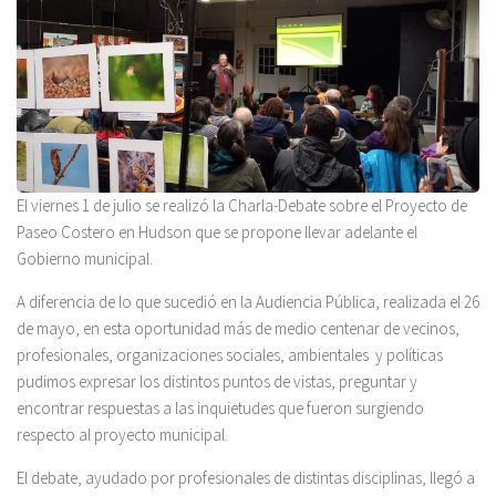
El viernes 1 de julio se realizó la Charla-Debate sobre el Proyecto de
Paseo Costero en Hudson que se propone llevar adelante el
Gobierno municipal.
A diferencia de lo que sucedió en la Audiencia Pública, realizada el 26
de mayo, en esta oportunidad más de medio centenar de vecinos,
profesionales, organizaciones sociales, ambientales y políticas
pudimos expresar los distintos puntos de vistas, preguntar y
encontrar respuestas a las inquietudes que fueron surgiendo
respecto al proyecto municipal.
El debate, ayudado por profesionales de distintas disciplinas, llegó a