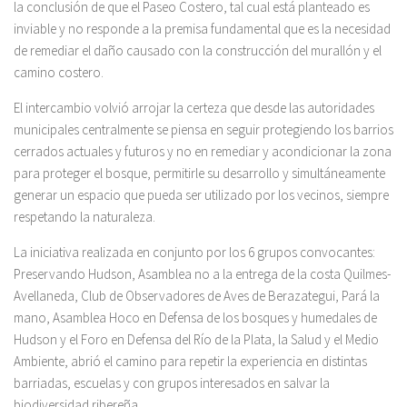
la conclusión de que el Paseo Costero, tal cual está planteado es
inviable y no responde a la premisa fundamental que es la necesidad
de remediar el daño causado con la construcción del murallón y el
camino costero.
El intercambio volvió arrojar la certeza que desde las autoridades
municipales centralmente se piensa en seguir protegiendo los barrios
cerrados actuales y futuros y no en remediar y acondicionar la zona
para proteger el bosque, permitirle su desarrollo y simultáneamente
generar un espacio que pueda ser utilizado por los vecinos, siempre
respetando la naturaleza.
La iniciativa realizada en conjunto por los 6 grupos convocantes:
Preservando Hudson, Asamblea no a la entrega de la costa Quilmes-
Avellaneda, Club de Observadores de Aves de Berazategui, Pará la
mano, Asamblea Hoco en Defensa de los bosques y humedales de
Hudson y el Foro en Defensa del Río de la Plata, la Salud y el Medio
Ambiente, abrió el camino para repetir la experiencia en distintas
barriadas, escuelas y con grupos interesados en salvar la
biodiversidad ribereña.