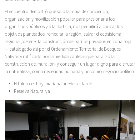
El encuentro demostró que solo la toma de conciencia,
organización y movilización popular para presionar a los
organismos públicos y a la Justicia, nos permitirá alcanzar los
objetivos planteados: remediar la región, salvar el ecosistema
regional, detener la construcción de barrios privados en zona roja
— catalogado así por el Ordenamiento Territorial de Bosques
Nativos y ratificado por la medida cautelar que paralizó la
construcción del murallón- y conseguir un lugar digno para disfrutar
la naturaleza, como necesidad humana y no como negocio político.
El futuro es hoy, mañana puede ser tarde.
Reserva Natural ya