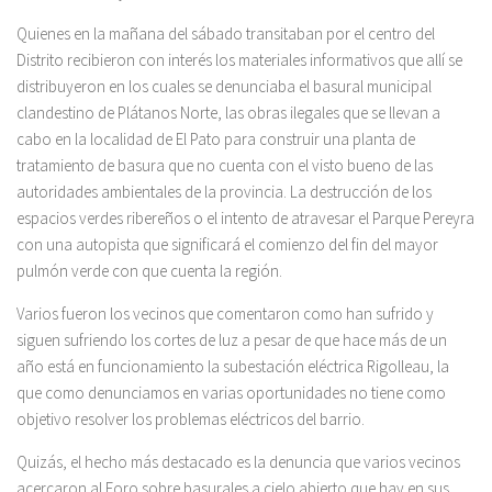
Quienes en la mañana del sábado transitaban por el centro del
Distrito recibieron con interés los materiales informativos que allí se
distribuyeron en los cuales se denunciaba el basural municipal
clandestino de Plátanos Norte, las obras ilegales que se llevan a
cabo en la localidad de El Pato para construir una planta de
tratamiento de basura que no cuenta con el visto bueno de las
autoridades ambientales de la provincia. La destrucción de los
espacios verdes ribereños o el intento de atravesar el Parque Pereyra
con una autopista que significará el comienzo del fin del mayor
pulmón verde con que cuenta la región.
Varios fueron los vecinos que comentaron como han sufrido y
siguen sufriendo los cortes de luz a pesar de que hace más de un
año está en funcionamiento la subestación eléctrica Rigolleau, la
que como denunciamos en varias oportunidades no tiene como
objetivo resolver los problemas eléctricos del barrio.
Quizás, el hecho más destacado es la denuncia que varios vecinos
acercaron al Foro sobre basurales a cielo abierto que hay en sus