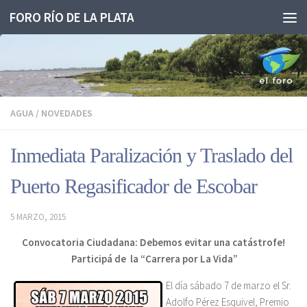
FORO RÍO DE LA PLATA
Saltar al contenido
AGUA
/
NOVEDADES
Inmediata Paralización y Traslado del
Puerto Regasificador de Escobar
5 MARZO, 2015
Convocatoria Ciudadana: Debemos evitar una catástrofe!
Participá de la “Carrera por La Vida”
El día sábado 7 de marzo el Sr.
Adolfo Pérez Esquivel, Premio