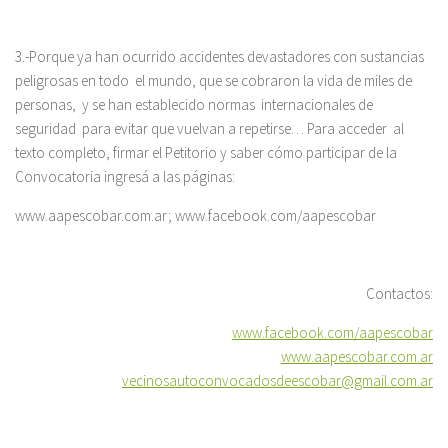
3.-Porque ya han ocurrido accidentes devastadores con sustancias
peligrosas en todo el mundo, que se cobraron la vida de miles de
personas, y se han establecido normas internacionales de
seguridad para evitar que vuelvan a repetirse… Para acceder al
texto completo, firmar el Petitorio y saber cómo participar de la
Convocatoria ingresá a las páginas:
www.aapescobar.com.ar; www.facebook.com/aapescobar
Contactos:
www.facebook.com/aapescobar
www.aapescobar.com.ar
vecinosautoconvocadosdeescobar@gmail.com.ar