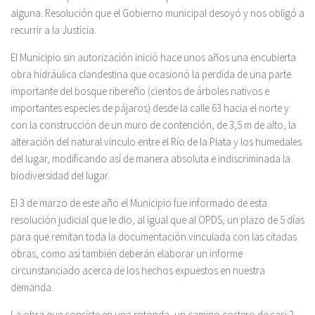
alguna. Resolución que el Gobierno municipal desoyó y nos obligó a
recurrir a la Justicia.
El Municipio sin autorización inició hace unos años una encubierta
obra hidráulica clandestina que ocasionó la perdida de una parte
importante del bosque ribereño (cientos de árboles nativos e
importantes especies de pájaros) desde la calle 63 hacia el norte y
con la construcción de un muro de contención, de 3,5 m de alto, la
alteración del natural vinculo entre el Río de la Plata y los humedales
del lugar, modificando así de manera absoluta e indiscriminada la
biodiversidad del lugar.
El 3 de marzo de este año el Municipio fue informado de esta
resolución judicial que le dio, al igual que al OPDS, un plazo de 5 días
para que remitan toda la documentación vinculada con las citadas
obras, como así también deberán elaborar un informe
circunstanciado acerca de los hechos expuestos en nuestra
demanda.
La obra que consiste en una rotonda, un camino costero de casi 2