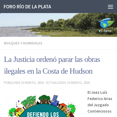
FORO RÍO DE LA PLATA
Saltar al contenido
BOSQUES Y HUMEDALES
La Justicia ordenó parar las obras
ilegales en la Costa de Hudson
PUBLICADA
15 MARZO, 2016
· ACTUALIZADO
15 MARZO, 2016
El Juez Luís
Federico Arias
del Juzgado
Contenciosos