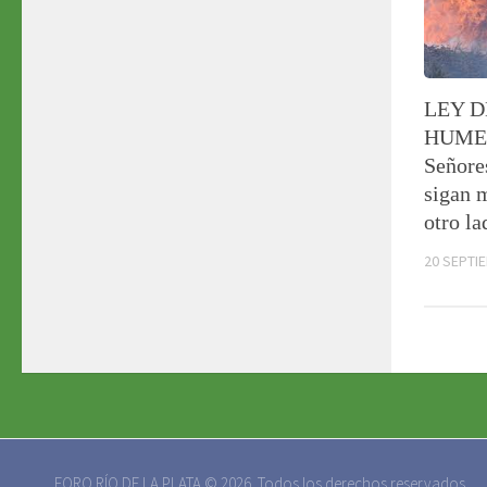
LEY D
HUME
Señore
sigan 
otro la
20 SEPTI
FORO RÍO DE LA PLATA © 2026. Todos los derechos reservados.