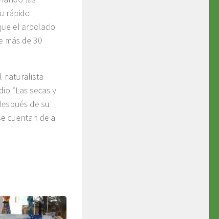
u rápido
que el arbolado
de más de 30
 naturalista
dio “Las secas y
 después de su
 se cuentan de a