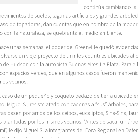
continúa cambiando la 
movimientos de suelos, lagunas artificiales y grandes arbol
paso de topadoras, dan cuentas que en nombre de la modern
o con la naturaleza, se quebranta el medio ambiente.
ace unas semanas, el poder de Greenville quedó evidencia
lvarse un viejo proyecto de unir los countries ubicados al o
n de Hudson con la autopista Buenos Aires-La Plata. Para el
 con espacios verdes, que en algunos casos fueron manteni
mos vecinos.
el caso de un pequeño y coqueto pedazo de tierra ubicado e
no, Miguel S., resiste atado con cadenas a “sus” árboles, para
as pasen por arriba de los ceibos, eucaliptos, Sina-Sina, lau
s plantadas por los mismos vecinos. “Antes de sacar un árbo
mi”, le dijo Miguel S. a integrantes del Foro Regional en Defe