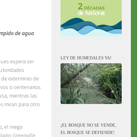
rumpido de agua
LEY DE HUMEDALES YA!
ques espera ser
utoridades
o de exterminio de
ivos o centenarios
usa, mientras las
s miran para otro
¡EL BOSQUE NO SE VENDE,
o, el mega
EL BOSQUE SE DEFIENDE!
iario Greenville