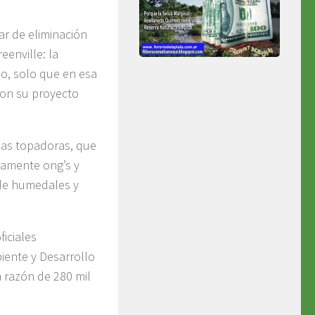
ar de eliminación
enville: la
io, solo que en esa
 con su proyecto
las topadoras, que
amente ong’s y
 de humedales y
iciales
iente y Desarrollo
 razón de 280 mil