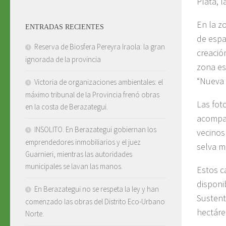
Plata, 
En la z
ENTRADAS RECIENTES
de espa
Reserva de Biosfera Pereyra Iraola: la gran
creació
ignorada de la provincia
zona es
“Nueva 
Victoria de organizaciones ambientales: el
máximo tribunal de la Provincia frenó obras
Las fot
en la costa de Berazategui.
acompañ
INSOLITO. En Berazategui gobiernan los
vecinos
emprendedores inmobiliarios y el juez
selva m
Guarnieri, mientras las autoridades
municipales se lavan las manos.
Estos c
disponi
En Berazategui no se respeta la ley y han
Sustent
comenzado las obras del Distrito Eco-Urbano
hectáre
Norte.