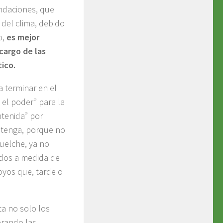
undaciones, que
del clima, debido
o,
es mejor
cargo de las
ico.
a terminar en el
 el poder” para la
ntenida” por
ontenga, porque no
Puelche, ya no
ados a medida de
royos que, tarde o
ta no solo los
erando las