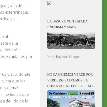
geografía del
edas exterminadas
idad y el
LA BASURA NO TRATADA
ENFERMA Y MATA
do al
este de la
lo, deberán
dos y cuidados por
Ya no hay más tiempo
n 63 y 165, donde
NO CAMBIEMOS VERDE POR
 evitar que las
VERDE$$$ SALVEMOS LA
COSTA DEL RÍO DE LA PLATA
rel y demás
l, me tienen que
nsa del Río de la