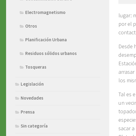
Electromagnetismo
lugar: 
por el 
Otros
contact
Planificación Urbana
Desde h
Residuos sólidos urbanos
desempo
Estació
Tosqueras
arrasar
los mis
Legislación
Tal es 
Novedades
un veci
topador
Prensa
especie
Sin categoría
sacar a 