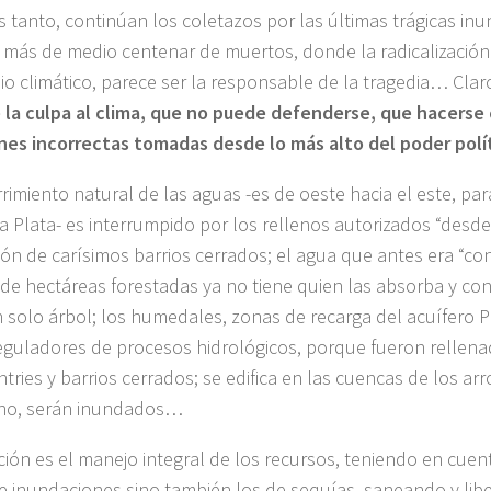
s tanto, continúan los coletazos por las últimas trágicas in
 más de medio centenar de muertos, donde la radicalización 
io climático, parece ser la responsable de la tragedia… Clar
 la culpa al clima, que no puede defenderse, que hacerse 
nes incorrectas tomadas desde lo más alto del poder polít
rrimiento natural de las aguas -es de oeste hacia el este, par
la Plata- es interrumpido por los rellenos autorizados “desde
ción de carísimos barrios cerrados; el agua que antes era “co
 de hectáreas forestadas ya no tiene quien las absorba y c
n solo árbol; los humedales, zonas de recarga del acuífero 
eguladores de procesos hidrológicos, porque fueron rellen
ntries y barrios cerrados; se edifica en las cuencas de los ar
no, serán inundados…
ción es el manejo integral de los recursos, teniendo en cuen
de inundaciones sino también los de sequías, saneando y lib