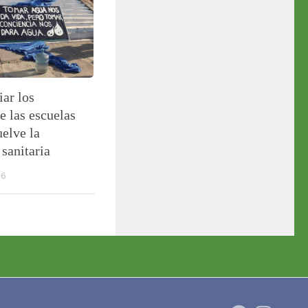
ar los
e las escuelas
uelve la
sanitaria
16