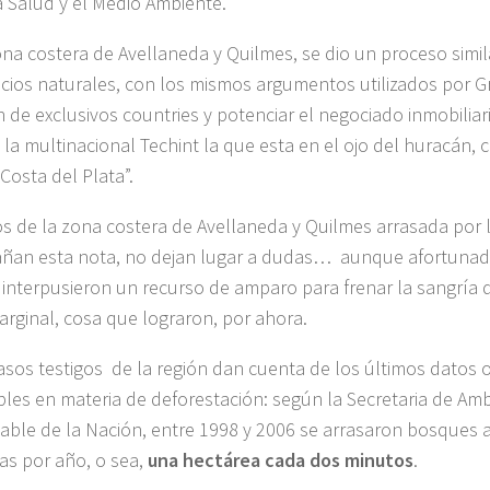
la Salud y el Medio Ambiente.
ona costera de Avellaneda y Quilmes, se dio un proceso simil
cios naturales, con los mismos argumentos utilizados por Gre
n de exclusivos countries y potenciar el negociado inmobiliar
 la multinacional Techint la que esta en el ojo del huracán,
Costa del Plata”.
os de la zona costera de Avellaneda y Quilmes arrasada por 
an esta nota, no dejan lugar a dudas… aunque afortunad
 interpusieron un recurso de amparo para frenar la sangría
arginal, cosa que lograron, por ahora.
asos testigos de la región dan cuenta de los últimos datos of
bles en materia de deforestación: según la Secretaria de Amb
able de la Nación, entre 1998 y 2006 se arrasaron bosques a
as por año, o sea,
una hectárea cada dos minutos
.