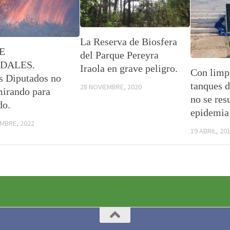
La Reserva de Biosfera
E
del Parque Pereyra
DALES.
Iraola en grave peligro.
Con limpi
s Diputados no
tanques d
28 NOVIEMBRE, 2020
mirando para
no se res
do.
epidemia 
EMBRE, 2022
19 ABRIL, 20