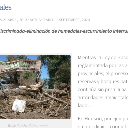
ales
DA
21 ABRIL, 2013
· ACTUALIZADO
11 SEPTIEMBRE, 2020
discriminada-eliminación de humedales-escurrimiento inter
Mientras la Ley de Bos
reglamentada por las a
provinciales, el proces
reservas y bosques nat
continúa sin prisa ni pa
autoridades ambientale
lado…
En Hudson, por ejempl
Resistiendo el desmonte
emprendimiento inmobil