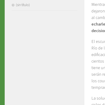
Mientra
(sin título)
dejaron
al camb
echarle
decisio
El escu
Río de 
edifica
cientos
tiene u
serán r
los cou
tempra
La solu
ciclos 