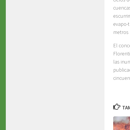
cuencas
escurri
evapo-t
metros 
El conc
Florent
las inu
publica
cincuen
TAM