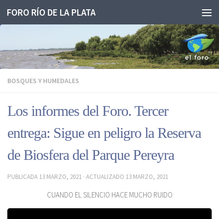
FORO RÍO DE LA PLATA
Saltar al contenido
BOSQUES Y HUMEDALES
Los informes del Foro. Tercer
entrega: Sigue en peligro la Reserva
de Biosfera del Parque Pereyra
PUBLICADA
13 MARZO, 2021
· ACTUALIZADO
13 MARZO, 2021
CUANDO EL SILENCIO HACE MUCHO RUIDO