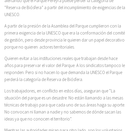
alertando que el Parque Pereyra puede perder la categoría de
“Reserva de Biósfera” a partir del incumplimiento de exigencias de la
UNESCO.
A partir de la presión de la Asamblea del Parque cumplieron con la
primera exigencia de la UNESCO que era la conformación del comité
de gestión, pero desde provincia le quieren dar un papel decorativo
porque no quieren actores territoriales.
Quieren evitar a las instituciones reales que trabajan desde hace
años para preservar el valor del Parque. A los sindicatos tampoco le
responden. Pero si no hacen lo que demanda la UNESCO el Parque
perderá la categoría de Reserva de Biósfera.
Los trabajadores, en conflicto en estos días, aseguran que “La
situación del parque es un desastre. No están llamando a las mesas
técnicas de trabajo para que cada uno de sus áreas haga su aporte.
No convocan ni llaman a nadie y no sabemos de dónde sacan las
ideas ya que no conocen el territorio”.
Mientras las autoridades miran para otro lado, son los voluntarios