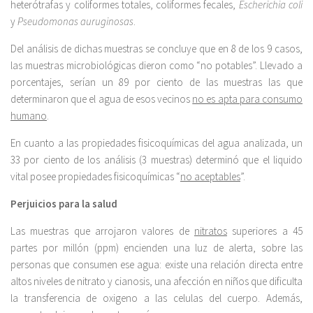
heterótrafas y coliformes totales, coliformes fecales,
Escherichia coli
y
Pseudomonas auruginosas
.
Del análisis de dichas muestras se concluye que en 8 de los 9 casos,
las muestras microbiológicas dieron como “no potables”. Llevado a
porcentajes, serían un 89 por ciento de las muestras las que
determinaron que el agua de esos vecinos
no es apta para consumo
humano
.
En cuanto a las propiedades fisicoquímicas del agua analizada, un
33 por ciento de los análisis (3 muestras) determinó que el liquido
vital posee propiedades fisicoquímicas “
no aceptables
”.
Perjuicios para la salud
Las muestras que arrojaron valores de
nitratos
superiores a 45
partes por millón (ppm) encienden una luz de alerta, sobre las
personas que consumen ese agua: existe una relación directa entre
altos niveles de nitrato y cianosis, una afección en niños que dificulta
la transferencia de oxigeno a las celulas del cuerpo. Además,