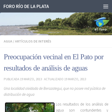
FORO RÍO DE LA PLATA
Saltar al contenido
AGUA
/
ARTÍCULOS DE INTERÉS
Preocupación vecinal en El Pato por
resultados de análisis de aguas
PUBLICADA
19 MARZO, 2013
· ACTUALIZADO
19 MARZO, 2013
Una localidad olvidada de Berazategui, que no posee red pública de
distribución de agua
Los resultados de los análisis de
agua son contundentes y