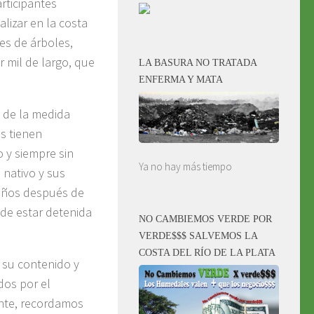
rticipantes
lizar en la costa
es de árboles,
 mil de largo, que
LA BASURA NO TRATADA
ENFERMA Y MATA
 de la medida
os tienen
 y siempre sin
Ya no hay más tiempo
 nativo y sus
años después de
de estar detenida
NO CAMBIEMOS VERDE POR
VERDE$$$ SALVEMOS LA
COSTA DEL RÍO DE LA PLATA
 su contenido y
os por el
ente, recordamos