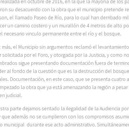
 realizada en octubre de 2016, en la que la mayoría de los pa
ron su desacuerdo con la obra que el municipio pretende rea
on, el llamado Paseo de Río, para lo cual han derribado mil
cer un camino costero y un murallón de 4 metros de alto por
el necesario vinculo permanente entre el río y el bosque.
 más, el Municipio sin argumentos reclamó el levantamiento
r solicitada por el Foro, y otorgada por la Justicia, y como n
brados sigue presentando documentación fuera de termino
er al fondo de la cuestión que es la destrucción del bosque
es. Documentación, en este caso, que se presenta cuatro 
mpezado la obra que ya está amenazando la región a pesar 
n judicial.
stra parte dejamos sentado la ilegalidad de la Audiencia por
y que además no se cumplieron con los compromisos asumid
vo municipal durante ese acto administrativo. Simultáneam