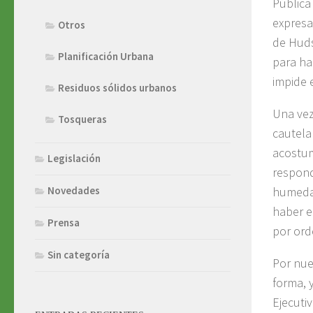
Pública
expresa
Otros
de Huds
Planificación Urbana
para ha
impide 
Residuos sólidos urbanos
Una vez
Tosqueras
cautela
acostum
Legislación
respond
humedal
Novedades
haber e
Prensa
por orde
Sin categoría
Por nue
forma, 
Ejecuti