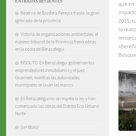
ENTRADAS RECIENTES
que en 
Impacto
Reserva de Biosfera Pereyra Iraola: la gran
2015, c
ignorada de la provincia
la real
Victoria de organizaciones ambientales: el
remarca
máximo tribunal de la Provincia frenó obras
ribereñ
en la costa de Berazategui.
Bosques
INSOLITO. En Berazategui gobiernan los
emprendedores inmobiliarios y el juez
Guarnieri, mientras las autoridades
municipales se lavan las manos.
En Berazategui no se respeta la ley y han
comenzado las obras del Distrito Eco-Urbano
Norte.
(sin título)