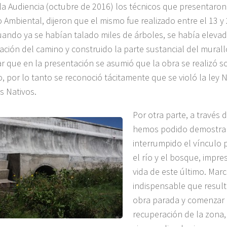
la Audiencia (octubre de 2016) los técnicos que presentaron
 Ambiental, dijeron que el mismo fue realizado entre el 13 y
uando ya se habían talado miles de árboles, se había elevad
ización del camino y construido la parte sustancial del mural
r que en la presentación se asumió que la obra se realizó s
o, por lo tanto se reconoció tácitamente que se violó la ley 
 Nativos.
Por otra parte, a través d
hemos podido demostrar
interrumpido el vínculo
el río y el bosque, impre
vida de este último. Mar
indispensable que resul
obra parada y comenzar 
recuperación de la zona,