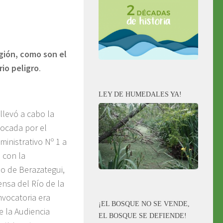
gión, como son el
io peligro
.
LEY DE HUMEDALES YA!
llevó a cabo la
vocada por el
inistrativo Nº 1 a
, con la
io de Berazategui,
ensa del Río de la
nvocatoria era
¡EL BOSQUE NO SE VENDE,
e la Audiencia
EL BOSQUE SE DEFIENDE!