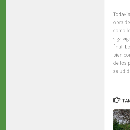
Todavía
obra de
como lo
siga vi
final. 
bien co
de los 
salud d
TAM