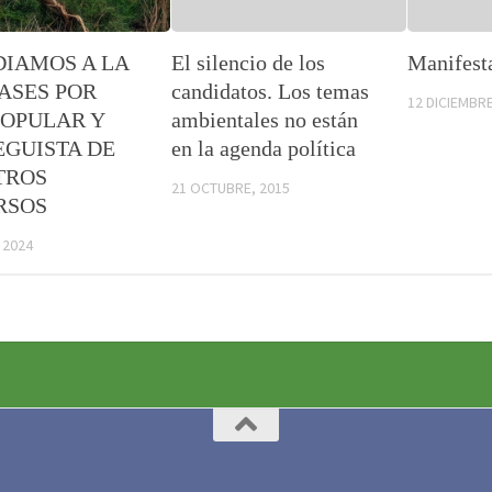
DIAMOS A LA
El silencio de los
Manifest
ASES POR
candidatos. Los temas
12 DICIEMBRE
POPULAR Y
ambientales no están
EGUISTA DE
en la agenda política
TROS
21 OCTUBRE, 2015
RSOS
 2024