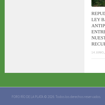
REPU
LEY B
ANTI
ENTR
NUES
RECU
14 JUNIO,
FORO RÍO DE LA PLATA © 2026. Todos los derechos reservados.