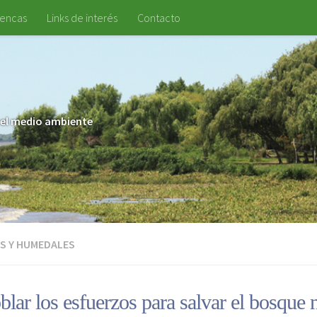
uencas
Links de interés
Contacto
 y el medio ambiente
S Y HUMEDALES
lar los esfuerzos para salvar el bosque n